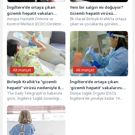
İngiltere’de ortaya çıkan
Yeni bir salgın mı doğuyor?
gizemli hepatit vakaları
Gizemli hepatit virüsü
Avrupa Hastalık Önleme ve
İlk olarak Birleşik Krallık'ta ortaya
Japonya’ya sıçradı
nedeniyle ilk ölüm yaşandı!
Kontrol Merkezi (ECDC) Direktörü
çıkan ve çocuklarda görülen
Andrea Ammon, son haftalarda
gizemli hepatit salgınının bir
sayısı giderek artan...
kişinin ölümüne...
Alt manşet
Alt manşet
Birleşik Krallık’ta “gizemli
İngiltere’de ortaya çıkan
hepatit” virüsü nedeniyle 8
‘gizemli hepatit’ vakalarının
The Daily Telegraph'ın haberine
Dünya Sağlık Örgütü (DSÖ),
çocuğa karaciğer nakli
nedeni Covid-19 mu?
göre, İngiltere Sağlık Güvenliği
İngiltere'de şimdiye kadar 74
yapıldı
Ajansı (UKHSA), gizemli hepatit
kişide tespit edilen 'gizemli
teşhisi konulan 8...
hepatit' vakalarının artış...