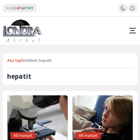
Skip
USD
47.62 TRY
to
content
Ana Sayfa
Etiket: hepatit
hepatit
Alt manşet
Alt manşet