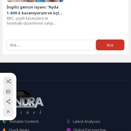
İngiliz gencin isyanı: “Ayda
1.600 £ kazanıyorum ve üçte
BBC, çeşitli kazançlara ve
ikisi faturalara gidiyor”
hanehalkı düzenlerine sahip
insanlardan, İngiltere
hükümetinin yeni bütçesinin ilk
kez ev...
Arama:
Reliable Content
Latest Analyses
Quick News
Global Perspective