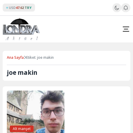
Skip
USD
47.62 TRY
to
content
Ana Sayfa
Etiket: joe makin
joe makin
Alt manşet