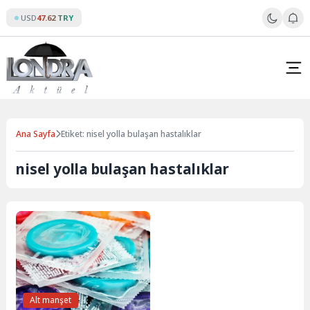
Skip
USD
47.62 TRY
to
content
Ana Sayfa
Etiket: nisel yolla bulaşan hastalıklar
nisel yolla bulaşan hastalıklar
Alt manşet