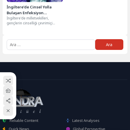
İngiltere’de Cinsel Yolla
Bulaşan Enfeksiyon
İngiltere'de milletvekilleri,
Vakalarında Artış
gençlerin cinselliği çevrimiçi
pornografiden öğrendiğini ve
geleneksel cinsel eğitimin
gençleri "başarısızlığa uğrattığını"
Arama:
belirtti....
Reliable Content
Latest Analyses
Quick News
Global Perspective