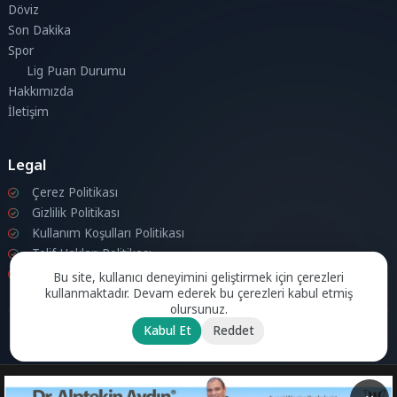
Döviz
Son Dakika
Spor
Lig Puan Durumu
Hakkımızda
İletişim
Legal
Çerez Politikası
Gizlilik Politikası
Kullanım Koşulları Politikası
Telif Hakları Politikası
İletişim
Bu site, kullanıcı deneyimini geliştirmek için çerezleri
kullanmaktadır. Devam ederek bu çerezleri kabul etmiş
olursunuz.
Kabul Et
Reddet
© 2026 Londra Aktuel Tüm hakları saklıdır.
Powered by
Aksoy