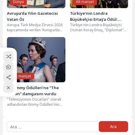
Dünya
Alt manşet
Avrupa’da Yılın Gazetecisi
Türkiye’nin Londra
Vatan Öz
Büyükelçisi Ertaş’a Ödül:
Avrupa Türk Medya Zirvesi 2026
Türkiye'nin Londra Büyükelçisi
“Avrasya ve Balkanlar
kapsamında verilen “Avrupa’da
Osman Koray Ertaş, "Diplomat"
Bölgesinden Yılın Diplomatı”
Yılın Gazetecisi” ödülü, gazeteci
dergisi tarafından "Avrasya ve
Vatan Öz’e verildi.Ödül,...
Balkanlar Bölgesinden Yılın
Diplomatı"...
Alt manşet
73. Emmy Ödülleri’ne “The
Crown” damgasını vurdu
"Televizyonun Oscarları" olarak
adlandırılan Emmy Ödülleri'nin
73üncüsü Los Angeles'ta
düzenlenen ödül töreni ile
sahiplerini buldu....
Arama: