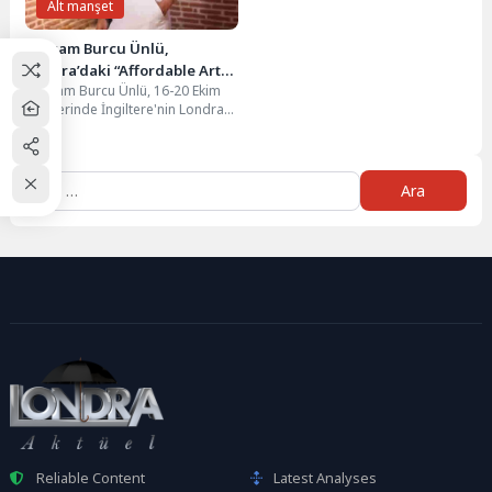
Alt manşet
Ressam Burcu Ünlü,
Londra’daki “Affordable Art
Ressam Burcu Ünlü, 16-20 Ekim
Fair Battersea” Fuarında
tarihlerinde İngiltere'nin Londra
Türkiye’yi Temsil Edecek
kentinde düzenlenecek olan
"Affordable Art Fair Battersea"...
Arama:
Reliable Content
Latest Analyses