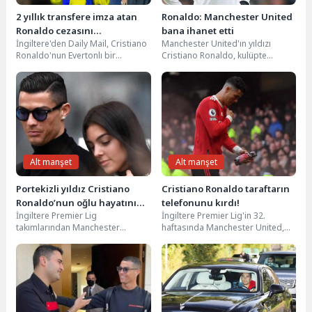
2 yıllık transfere imza atan
Ronaldo: Manchester United
Ronaldo cezasını
bana ihanet etti
İngiltere'den Daily Mail, Cristiano
Manchester United'ın yıldızı
Arabistan’da çekecek
Ronaldo'nun Evertonlı bir
Cristiano Ronaldo, kulüpte
taraftarın cep telefonunu kırdığı
“kendisine ihanet edildiğini
gerekçesiyle aldığı iki maçlık...
hissettiğini”, menajer Erik ten
Hag’a saygı...
Alt manşet
Alt manşet
Portekizli yıldız Cristiano
Cristiano Ronaldo taraftarın
Ronaldo’nun oğlu hayatını
telefonunu kırdı!
İngiltere Premier Lig
İngiltere Premier Lig'in 32.
kaybetti
takımlarından Manchester
haftasında Manchester United,
United'ın Portekizli oyuncusu
deplasmanda Everton'a 1-0
Cristiano Ronaldo ve sevgilisi
mağlup oldu. Ligde çıktığı son...
Georgina Rodriguez, dünyaya...