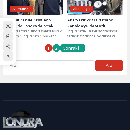
Alt manşet
Alt manşet
CZN Burak ile Cristiano
Akaryakıt krizi Cristiano
Ronaldo Londra’da ortak
Ronaldo’yu da vurdu
Ünlü restoran zinciri sahibi Burak
İngiltere’de, Brexit sonrasında
restoran açıyor
Özdemir, İngiltere’nin başkenti
tedarik zincirinde bozulma ve
Londra’da kasım ayında açmaya
yetersiz kamyon şoförü sayısı
planladıkları restoranın
nedeniyle yaşanan akaryakıt
1
2
Sonraki »
ortağının...
krizi...
Arama: