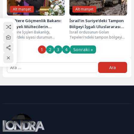
Alt manşet
Alt manşet
İngiltere Göçmenlik Bakanı:
İsrail’in Suriye’deki Tampon
“Suriyeli Mültecilerin
Bölgeyi İşgali Uluslararası
İngiltere İçişleri Bakanlığı,
İsrail ordusunun Golan
Dönüşünü Kolaylaştırmayı
Tepkilerle Karşılandı
Suriye’deki siyasi durumun
Tepeleri'ndeki tampon bölgeyi
Planlıyoruz”
değişmesi nedeniyle yaklaşık
ele geçirmesi, uluslararası
6.500 sığınma başvurusunun
kamuoyunda geniş yankı
1
2
3
4
Sonraki »
değerlendirilmesini geçici
uyandırdı. Özellikle İngiltere,...
olarak...
Arama: