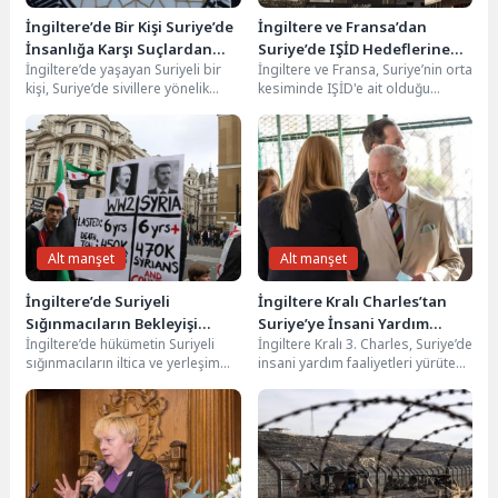
İngiltere’de Bir Kişi Suriye’de
İngiltere ve Fransa’dan
İnsanlığa Karşı Suçlardan
Suriye’de IŞİD Hedeflerine
İngiltere’de yaşayan Suriyeli bir
İngiltere ve Fransa, Suriye’nin orta
Yargılanıyor
Ortak Operasyon
kişi, Suriye’de sivillere yönelik
kesiminde IŞİD'e ait olduğu
saldırılarla bağlantılı olarak
değerlendirilen hedeflere yönelik
insanlığa karşı suç işlediği...
ortak bir hava...
Alt manşet
Alt manşet
İngiltere’de Suriyeli
İngiltere Kralı Charles’tan
Sığınmacıların Bekleyişi
Suriye’ye İnsani Yardım
İngiltere’de hükümetin Suriyeli
İngiltere Kralı 3. Charles, Suriye’de
Sürüyor: Kararların Askıya
Bağışı
sığınmacıların iltica ve yerleşim
insani yardım faaliyetleri yürüten
Alınmasına Tepki Büyüyor
başvurularını Aralık ayında askıya
bir hayır kurumuna destek
almasının üzerinden beş ay...
vererek önemli...