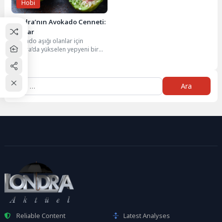
Hobi
Londra’nın Avokado Cenneti:
Avobar
Avokado aşığı olanlar için
Londra’da yükselen yepyeni bir
mekan önerisi ile karşınızdayız…
Avobar; Londra’nın turistik...
Arama:
Reliable Content
Latest Analyses