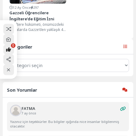
12 Ay Önce
297
Gazzeli Öğrencilere
İngiltere’de Eğitim İzni
İngiltere hükümeti, önümüzdeki
haftalarda Gazze’den yaklaşık 40
öğrencinin İngiltere’ye gelerek
üniversite burslarından
yararlanmasına izin
0
Kategoriler
verileceğini...
Kategoriler
Son Yorumlar
FATMA
7 ay önce
Yazınız için teşekkürler. Bu bilgiler ışığında nice insanlar bilgilenmiş
olacaktır.