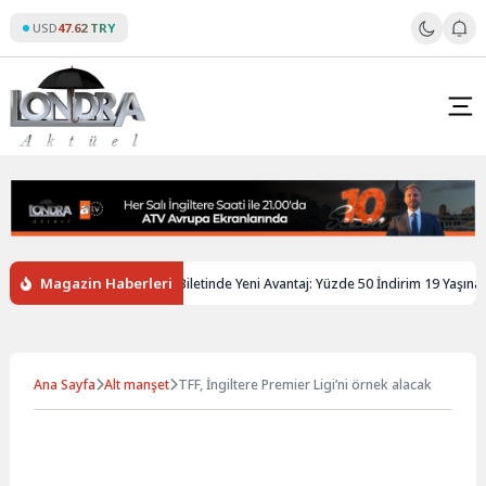
Skip
USD
47.62 TRY
to
content
Magazin Haberleri
giltere’de Gençlere Tren Biletinde Yeni Avantaj: Yüzde 50 İndirim 19 Yaşına Kad
Ana Sayfa
Alt manşet
TFF, İngiltere Premier Ligi’ni örnek alacak