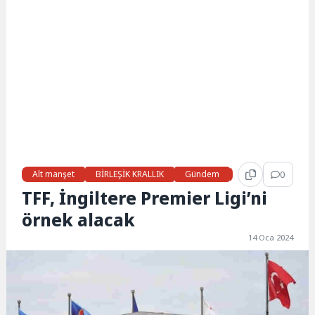
Alt manşet
BİRLEŞİK KRALLIK
Gündem
Haberler
0
LON
TFF, İngiltere Premier Ligi’ni
örnek alacak
14 Oca 2024