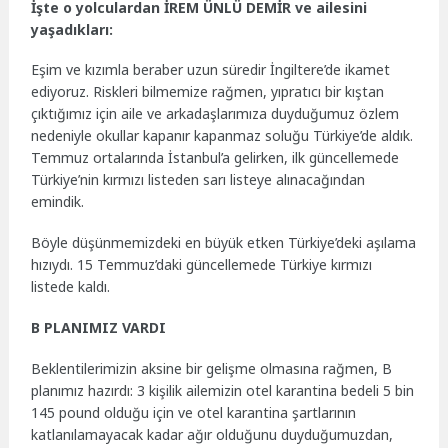
İşte o yolculardan İREM ÜNLÜ DEMİR ve ailesini
yaşadıkları:
Eşim ve kızımla beraber uzun süredir İngiltere’de ikamet
ediyoruz. Riskleri bilmemize rağmen, yıpratıcı bir kıştan
çıktığımız için aile ve arkadaşlarımıza duyduğumuz özlem
nedeniyle okullar kapanır kapanmaz soluğu Türkiye’de aldık.
Temmuz ortalarında İstanbul’a gelirken, ilk güncellemede
Türkiye’nin kırmızı listeden sarı listeye alınacağından
emindik.
Böyle düşünmemizdeki en büyük etken Türkiye’deki aşılama
hızıydı. 15 Temmuz’daki güncellemede Türkiye kırmızı
listede kaldı.
B PLANIMIZ VARDI
Beklentilerimizin aksine bir gelişme olmasına rağmen, B
planımız hazırdı: 3 kişilik ailemizin otel karantina bedeli 5 bin
145 pound olduğu için ve otel karantina şartlarının
katlanılamayacak kadar ağır olduğunu duyduğumuzdan,