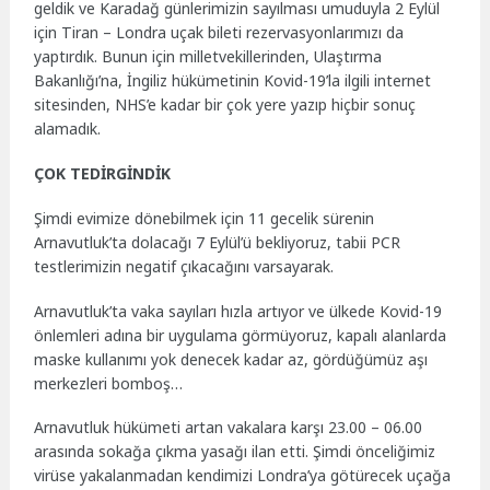
geldik ve Karadağ günlerimizin sayılması umuduyla 2 Eylül
için Tiran – Londra uçak bileti rezervasyonlarımızı da
yaptırdık. Bunun için milletvekillerinden, Ulaştırma
Bakanlığı’na, İngiliz hükümetinin Kovid-19’la ilgili internet
sitesinden, NHS’e kadar bir çok yere yazıp hiçbir sonuç
alamadık.
ÇOK TEDİRGİNDİK
Şimdi evimize dönebilmek için 11 gecelik sürenin
Arnavutluk’ta dolacağı 7 Eylül’ü bekliyoruz, tabii PCR
testlerimizin negatif çıkacağını varsayarak.
Arnavutluk’ta vaka sayıları hızla artıyor ve ülkede Kovid-19
önlemleri adına bir uygulama görmüyoruz, kapalı alanlarda
maske kullanımı yok denecek kadar az, gördüğümüz aşı
merkezleri bomboş…
Arnavutluk hükümeti artan vakalara karşı 23.00 – 06.00
arasında sokağa çıkma yasağı ilan etti. Şimdi önceliğimiz
virüse yakalanmadan kendimizi Londra’ya götürecek uçağa