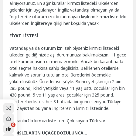
alınıyorsunuz. En ağır kurallar kırmızı listedeki ülkelerden
gelenler için uygulanıyor. İngiliz vatandaşı olmayan ya da
İngiltere’de oturum izni bulunmayan kişilerin kırmızı listedeki
ülkelerden İngiltere’ye girişi her koşulda yasak.
FİYAT LİSTESİ
Vatandaş ya da oturum izni sahibiyseniz kırmızı listedeki
ülkeden geldiğinizde aşı durumunuza bakılmaksızın, 11 gece
otel karantinasına girmeniz zorunlu. Ancak bu karantinada
otel seçme hakkına sahip değilsiniz. Belirlenen otellerde
kalmak ve zorunlu tutulan otel ücretlerini ödemekle
yükümlüsünüz. Ücretler ise şöyle: Birinci yetişkin için 2 bin
285 pound, ikinci yetişkin veya 11 yaş üstü çocuklar için bin
430 pound, 5 ve 11 yaş arası çocuklar için 325 pound.
İngiltere’nin listesi her 3 haftada bir güncelleniyor. Türkiye
12 Mayıs’tan bu yana İngiltere’nin kırmızı listesinde.
Balkanlar’da kırmızı liste turu Çok sayıda Türk var
0
‘ŞANSLILAR’IN UÇAĞI BOZULUNCA…