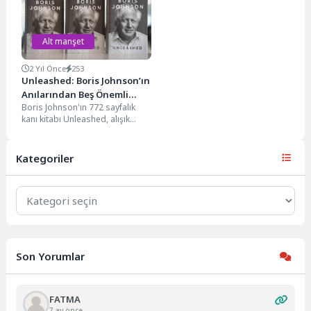
karşı...
sarı hava...
Alt manşet
2 Yıl Önce
253
Unleashed: Boris Johnson’ın
Anılarından Beş Önemli
Boris Johnson'ın 772 sayfalık
Ders
kanı kitabı Unleashed, alışık
olduğu destekleyici tonla inişli
çıkışlı bir siyasi...
Kategoriler
Kategoriler
Son Yorumlar
FATMA
7 ay önce