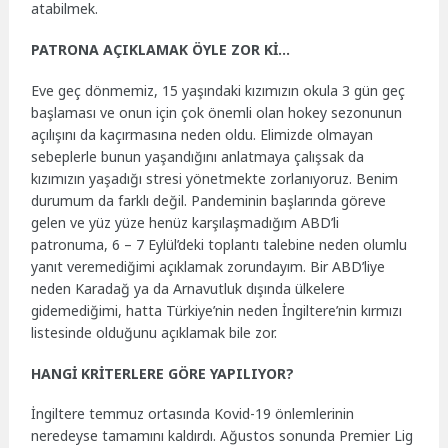
atabilmek.
PATRONA AÇIKLAMAK ÖYLE ZOR Kİ…
Eve geç dönmemiz, 15 yaşındaki kızımızın okula 3 gün geç
başlaması ve onun için çok önemli olan hokey sezonunun
açılışını da kaçırmasına neden oldu. Elimizde olmayan
sebeplerle bunun yaşandığını anlatmaya çalışsak da
kızımızın yaşadığı stresi yönetmekte zorlanıyoruz. Benim
durumum da farklı değil. Pandeminin başlarında göreve
gelen ve yüz yüze henüz karşılaşmadığım ABD’li
patronuma, 6 – 7 Eylül’deki toplantı talebine neden olumlu
yanıt veremediğimi açıklamak zorundayım. Bir ABD’liye
neden Karadağ ya da Arnavutluk dışında ülkelere
gidemediğimi, hatta Türkiye’nin neden İngiltere’nin kırmızı
listesinde olduğunu açıklamak bile zor.
HANGİ KRİTERLERE GÖRE YAPILIYOR?
İngiltere temmuz ortasında Kovid-19 önlemlerinin
neredeyse tamamını kaldırdı. Ağustos sonunda Premier Lig