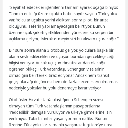
“Seyahat edecekler işlemlerini tamamlayarak uçağa biniyor.
Tahmin edildiği üzere uçakta hatırı sayılır sayıda Türk yolcu
var. Yolcular uçakta yerini aldıktan sonra pilot, bir arıza
olduğunu, seferin yapılamayacağını belirtiyor. Bunun
üzerine uçak şirketi yetkililerinden yüreklere su serpen bir
açıklama geliyor; ‘Merak etmeyin sizi bu akşam uçuracağız.”
Bir süre sonra alana 3 otobüs geliyor, yolculara başka bir
alana sevk edilecekleri ve uçuşun buradan gerçekleşeceği
bilgisi veriliyor. Ancak uçuşun Hırvatistan’dan olacağını
öğrenen birkaç Türk vatandaşı, Schengen vizelerinin
olmadığını belirterek itiraz ediyorlar. Ancak hem transit
geçiş olacağı düşüncesi hem de fazla seçenekleri olmaması
nedeniyle yolcular bu yolu denemeye karar veriyor.
Otobüsler Hırvatistan’a ulaştığında Schengen vizesi
olmayan tüm Türk vatandaşlarının pasaportlarına
“reddedildi” damgası vuruluyor ve ülkeye girmelerine izin
verilmiyor. Tabii bir infial yaşanıyor ama nafile. Bunun
üzerine Türk yolcular zamanla yarışarak İngiltere’ye nasıl