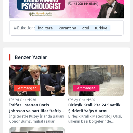
Etiketler :
ingiltere
karantina
otel
türkiye
Benzer Yazılar
Alt manşet
Alt manşet
5 Yıl Önce
236
8 Ay Önce
300
İstifası istenen Boris
Birleşik Krallık’ta 24 Saatlik
Johnson ve partililer “teftiş
Şiddetli Yağış Alarmı
İngiltere’de Kuzey İrlanda Bakanı
Birleşik Krallık Meteoroloji Ofisi,
raporunu” bekliyor
Conor Burns, muhafazakâr
ülkenin bazı bölgelerinde
milletvekillerinin "geri adım
önümüzdeki günlerde şiddetli
atmaya" ve Boris Johnson'a
yağmur beklendiğini açıklayarak