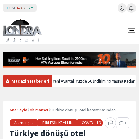
Skip
USD
47.62 TRY
to
content
Magazin Haberleri
Gençlere Tren Biletinde Yeni Avantaj: Yüzde 50 İndirim 19 Yaşına Kadar Uzayabi
Ana Sayfa
Alt manşet
Türkiye dönüşü otel karantinasından
kurtulmak isteyen Türk ailenin başına
gelenler
Alt manşet
BİRLEŞİK KRALLIK
COVID - 19
Gündem
0
Se
Türkiye dönüşü otel