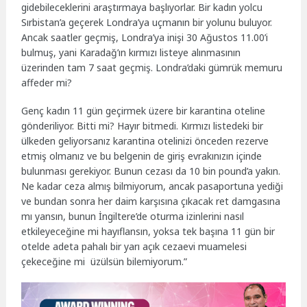
gidebileceklerini araştırmaya başlıyorlar. Bir kadın yolcu
Sırbistan’a geçerek Londra’ya uçmanın bir yolunu buluyor.
Ancak saatler geçmiş, Londra’ya inişi 30 Ağustos 11.00’i
bulmuş, yani Karadağ’ın kırmızı listeye alınmasının
üzerinden tam 7 saat geçmiş. Londra’daki gümrük memuru
affeder mi?
Genç kadın 11 gün geçirmek üzere bir karantina oteline
gönderiliyor. Bitti mi? Hayır bitmedi. Kırmızı listedeki bir
ülkeden geliyorsanız karantina otelinizi önceden rezerve
etmiş olmanız ve bu belgenin de giriş evrakınızın içinde
bulunması gerekiyor. Bunun cezası da 10 bin pound’a yakın.
Ne kadar ceza almış bilmiyorum, ancak pasaportuna yediği
ve bundan sonra her daim karşısına çıkacak ret damgasına
mı yansın, bunun İngiltere’de oturma izinlerini nasıl
etkileyeceğine mi hayıflansın, yoksa tek başına 11 gün bir
otelde adeta pahalı bir yarı açık cezaevi muamelesi
çekeceğine mi üzülsün bilemiyorum.”