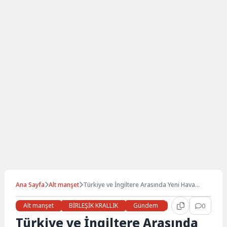
Ana Sayfa
Alt manşet
Türkiye ve İngiltere Arasında Yeni Hava
Ulaşım Anlaşması İmzalandı
Alt manşet
BİRLEŞİK KRALLIK
Gündem
Haberler
0
İŞ 
Türkiye ve İngiltere Arasında