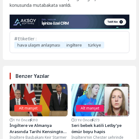
konusunda mutabakata varıldı.
Etiketler :
hava ulaşım anlaşması
ingiltere
türkiye
Benzer Yazılar
Alt manşet
Alt manşet
1 Yıl Önce
310
3 Yıl Önce
273
İngiltere ve Almanya
Seri bebek katili Letby’ye
Arasında Tarihi Kensington
ömür boyu hapis
İngiltere Başbakanı Keir Starmer
İngiltere’nin Chester şehrinde
Anlaşması İmzalandı