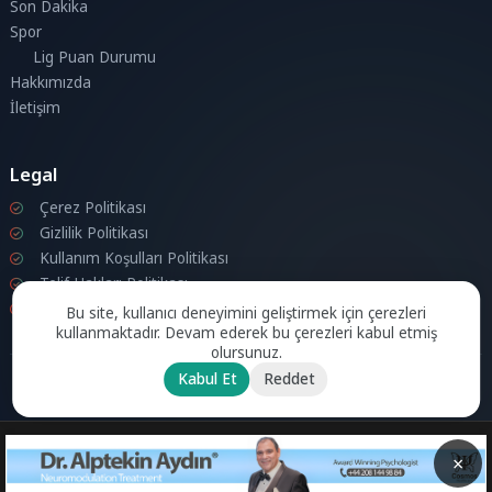
Son Dakika
Spor
Lig Puan Durumu
Hakkımızda
İletişim
Legal
Çerez Politikası
Gizlilik Politikası
Kullanım Koşulları Politikası
Telif Hakları Politikası
İletişim
Bu site, kullanıcı deneyimini geliştirmek için çerezleri
kullanmaktadır. Devam ederek bu çerezleri kabul etmiş
olursunuz.
Kabul Et
Reddet
© 2026 Londra Aktuel Tüm hakları saklıdır.
Powered by
Aksoy
Software LTD