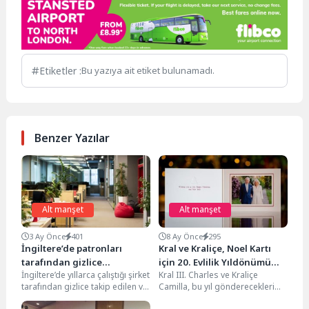
Etiketler :
Bu yazıya ait etiket bulunamadı.
Benzer Yazılar
Alt manşet
Alt manşet
3 Ay Önce
401
8 Ay Önce
295
İngiltere’de patronları
Kral ve Kraliçe, Noel Kartı
tarafından gizlice
için 20. Evlilik Yıldönümü
İngiltere’de yıllarca çalıştığı şirket
Kral III. Charles ve Kraliçe
gözetlenen engelli adam
Portresini Seçti
tarafından gizlice takip edilen ve
Camilla, bu yıl gönderecekleri
300 bin sterlin tazminat
ardından işten çıkarılan engelli
Noel kartını kamuoyuyla paylaştı.
kazandı