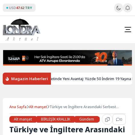
Skip
USD
47.62 TRY
to
content
Magazin Haberleri
ltere’de Gençlere Tren Biletinde Yeni Avantaj: Yüzde 50 İndirim 19 Yaşına Kadar
Ana Sayfa
Alt manşet
Türkiye ve İngiltere Arasındaki Serbest
Ticaret Anlaşması Güncelleniyor
Alt manşet
BİRLEŞİK KRALLIK
Gündem
Haberler
0
İŞ 
Türkiye ve İngiltere Arasındaki