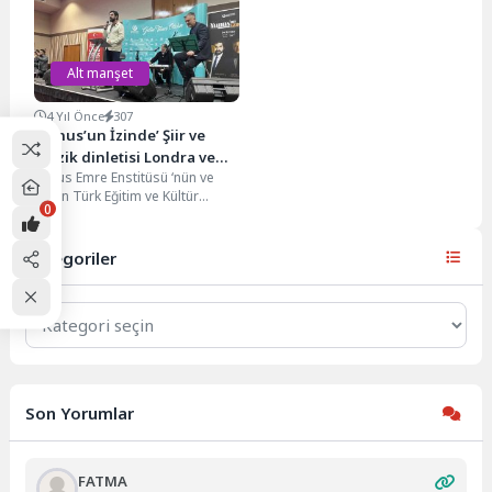
bir çalışan,...
Kartta, çiftin...
Alt manşet
4 Yıl Önce
307
‘Yunus’un İzinde’ Şiir ve
Müzik dinletisi Londra ve
Yunus Emre Enstitüsü ‘nün ve
Luton’da gerçekleşti
Luton Türk Eğitim ve Kültür
0
Merkezi ’nin birlikte organize
ettiği...
Kategoriler
Kategoriler
Son Yorumlar
FATMA