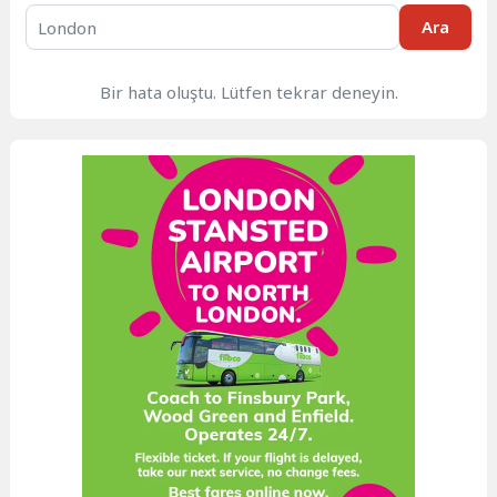
Ara
Bir hata oluştu. Lütfen tekrar deneyin.