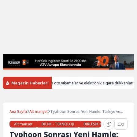
Magazin Haberleri
ersiz
İngiltere’de oto yıkamalar ve elektronik sigara dükkanları hala ya
Ana Sayfa
Alt manşet
Typhoon Sonrası Yeni Hamle: Türkiye ve
İngiltere’den İHA İş Birliği
Alt manşet
BİLİM - TEKNOLOJİ
BİRLEŞİK KRALLIK
0
Günde
Typhoon Sonrası Yeni Hamle: