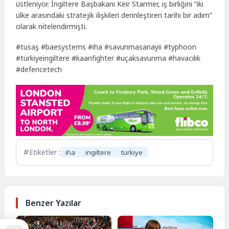
üstleniyor. İngiltere Başbakanı Keir Starmer, iş birliğini “iki
ülke arasındaki stratejik ilişkileri derinleştiren tarihi bir adım”
olarak nitelendirmişti.
#tusaş #baesystems #iha #savunmasanayii #typhoon
#türkiyeingiltere #kaanfighter #uçaksavunma #havacılık
#defencetech
Etiketler :
iha
ingiltere
türkiye
Benzer Yazılar