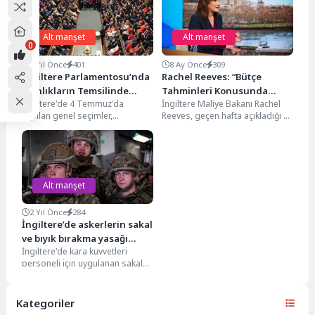
Alt manşet
Alt manşet
0
2 Yıl Önce
401
8 Ay Önce
309
İngiltere Parlamentosu’nda
Rachel Reeves: “Bütçe
Azınlıkların Temsilinde
Tahminleri Konusunda
İngiltere'de 4 Temmuz'da
İngiltere Maliye Bakanı Rachel
Tarihi Artış
Yalan Söylemedim”
yapılan genel seçimler,
Reeves, geçen hafta açıkladığı ve
parlamentonun seçimle
26 milyar sterlinlik vergi artışı
belirlenen alt kanadı Avam
içeren...
Kamarası'nda azınlıkların
temsilinde...
Alt manşet
2 Yıl Önce
284
İngiltere’de askerlerin sakal
ve bıyık bırakma yasağı
İngiltere'de kara kuvvetleri
kaldırıldı
personeli için uygulanan sakal
ve bıyık uzatma yasağı kaldırıldı.
İngiltere Savunma Bakanı...
Kategoriler