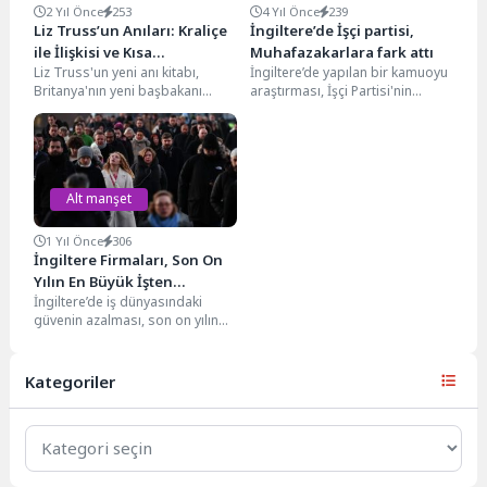
2 Yıl Önce
253
4 Yıl Önce
239
Liz Truss’un Anıları: Kraliçe
İngiltere’de İşçi partisi,
ile İlişkisi ve Kısa
Muhafazakarlara fark attı
Liz Truss'un yeni anı kitabı,
İngiltere’de yapılan bir kamuoyu
Başbakanlık Dönemi
Britanya'nın yeni başbakanı
araştırması, İşçi Partisi'nin
olarak onaylanmasının ardından
popülaritesinin, Başbakan Rishi
Kraliçe II. Elizabeth'in kendisine...
Sunak liderliğindeki
Muhafazakar Parti'nin
popülaritesini...
Alt manşet
1 Yıl Önce
306
İngiltere Firmaları, Son On
Yılın En Büyük İşten
İngiltere’de iş dünyasındaki
Çıkarmalarını Planlıyor
güvenin azalması, son on yılın
en büyük işten çıkarma dalgasını
tetikleyebilir. Yapılan...
Kategoriler
Kategoriler