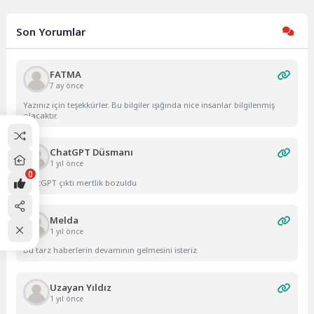
Son Yorumlar
FATMA
7 ay önce
Yazınız için teşekkürler. Bu bilgiler ışığında nice insanlar bilgilenmiş
olacaktır.
ChatGPT Düsmanı
1 yıl önce
0
ChatGPT çıktı mertlik bozuldu
Melda
1 yıl önce
Bu tarz haberlerin devamının gelmesini isteriz
Uzayan Yıldız
1 yıl önce