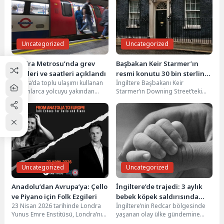
6
Ulaşımı Felç…
7
Londra Metrosu’nda grev tarihleri ve saatleri açıklandı
Uncategorized
Uncategorized
Başbakan Keir Starmer’ın resmi konutu 30 bin sterline
8
yenilendi
Londra Metrosu’nda grev
Başbakan Keir Starmer’ın
tarihleri ve saatleri açıklandı
resmi konutu 30 bin sterline
Londra’da toplu ulaşımı kullanan
İngiltere Başbakanı Keir
yenilendi
milyonlarca yolcuyu yakından
Starmer’ın Downing Street’teki
ilgilendiren metro grevleri, Nisan
resmi konutu, göreve
ayında yeniden gündeme geldi....
başlamasının ardından yaklaşık
30 bin sterlinlik...
Uncategorized
Uncategorized
Anadolu’dan Avrupa’ya: Çello
İngiltere’de trajedi: 3 aylık
ve Piyano için Folk Ezgileri
bebek köpek saldırısında
23 Nisan 2026 tarihinde Londra
İngiltere’nin Redcar bölgesinde
hayatını kaybetti
Yunus Emre Enstitüsü, Londra’nın
yaşanan olay ülke gündemine
önemli müzik mekanlarından
oturdu. Üç aylık bir kız bebek,