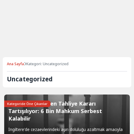
Ana Sayfa
Kategori: Uncategorized
Uncategorized
İngiltere’de Erken Tahliye Kararı
Kategoride Öne Çıkanlar
Tartışılıyor: 6 Bin Mahkum Serbest
Kalabilir
İngiltere'de cezaevlerindeki aşırı doluluğu azaltmak amacıyla