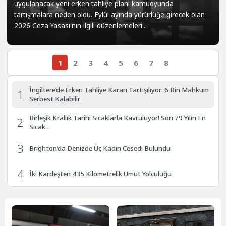
uygulanacak yeni erken tahliye planı kamuoyunda
tartışmalara neden oldu. Eylül ayında yürürlüğe girecek olan
2026 Ceza Yasası'nın ilgili düzenlemeleri...
1
2
3
4
5
6
7
8
İngiltere’de Erken Tahliye Kararı Tartışılıyor: 6 Bin Mahkum
1
Serbest Kalabilir
Birleşik Krallık Tarihi Sıcaklarla Kavruluyor! Son 79 Yılın En
2
Sıcak…
3
Brighton’da Denizde Üç Kadın Cesedi Bulundu
4
İki Kardeşten 435 Kilometrelik Umut Yolculuğu
İngiltere’de “Martha Kuralı” 500’den Fazla Vakada Hayat
5
Kurtardı
Londra Metrosunda Grev Krizi: 24 Saatlik İş Bırakma