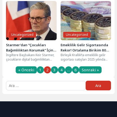
World Heart Beat’te...
evde meydana...
Uncategorized
Uncategorized
Starmer’dan “Çocukları
Emeklilik Gelir Sigortasında
Bağımlılıktan Korumak” İçin
Rekor! Ortalama Birikim 80
İngiltere Başbakanı Keir Starmer,
Birleşik Krallık’ta emeklilik gelir
Sosyal Medya Şirketleriyle
Bin Sterlini Aştı
çocukların dijital bağımlılıktan
sigortası satışları 2025 yılında
Mücadele Sözü
korunması için sosyal medya
rekor seviyeye ulaşarak dikkat
platformlarına karşı daha sert...
çekici bir artış...
« Önceki
1
2
3
4
…
6
Sonraki »
Arama: