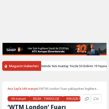
Magazin Haberleri
iltere’de Gençlere Tren Biletinde Yeni Avantaj: Yüzde 50 İndirim 19 Yaşına Kada
Ana Sayfa
Alt manşet
‘WTM London’ Fuarı yaklaşırken İngiltere
turizm pazarı analizi
Alt manşet
BİLİM - TEKNOLOJİ
BİRLEŞİK KRALLIK
0
Günde
‘WTM London’ Fuarı