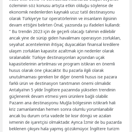
özleminin söz konusu artışta etkin olduğu söylense de
ekonomik nedenlerden kaynaklı ucuz tatil destinasyonu
olarak Türkiye’ye tur operatörlerinin ve insanların ilgisinin
devam ettiğini belirten Önal, yazısında şu ifadeleri kullandı:
” Bu trendin 2023 için de geçerli olacağı tahmin edilebilir
ancak yine de sürüp giden havalimanı operasyon zorlukları,
seyahat acentelerinin ihtiyaç duyacakları finansal kredilere
ulaşım zorlukları kapasite azaltmak için nedenler olarak
sıralanabilir. Türkiye destinasyonları açısından uçak
kapasitelerinin artırılması ve program istikrarı en önemli
husus olarak öne çıkacaktır. Bu pazarla ilgili olarak
unutulmaması gereken bir diğer önemli husus ise pazara
farklı ürün ve destinasyon tanıtmanın önemi olmalıdır.
Antalya’nın 5 yıldır İngiltere pazarında yükselen trendinin
güçlenerek devam etmesi yeni ürünlere bağlı olabilir.
Pazarın ana destinasyonu Muğla bölgesinin istikrarlı hali
kriz zamanlarından hemen sonra olumlu yorumlanabilir
ancak bu durum orta vadede bir kısır döngü ve azalan
ivmenin de işaretçisi olmaktadır. Ayrıca İzmir de bu pazarda
beklenen çıkışını hala yapmış gözükmüyor. İngiltere turizm