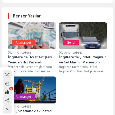
Benzer Yazılar
Alt manşet
Genel
2 Yıl Önce
268
7 Ay Önce
542
İngiltere’de Ücret Artışları
İngiltere’de Şiddetli Yağmur
Yeniden Hız Kazandı
ve Sel Alarmı: Meteoroloji
İngiltere'de ücret artışları, son
İngiltere Meteoroloji Ofisi,
Ofisi’nden Turuncu Uyarı
dönemde yeniden hızlanarak
İngiltere’nin bazı bölgelerinde
ekonomi gündeminde önemli
şiddetli yağmur, kuvvetli rüzgâr
bir yer edindi. Ulusal İstatistik...
ve sel riski nedeniyle hava...
0
Alt manşet
4 Yıl Önce
253
Shell, Shetland’daki petrol