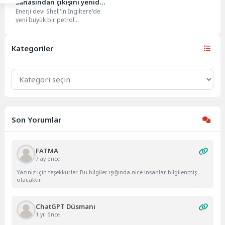
sahasından çıkışını yeniden
Enerji devi Shell'in İngiltere'de
değerlendiriyor
yeni büyük bir petrol
sahasından yatırımını çekme
konusundaki son kararını
yeniden...
Kategoriler
Kategoriler
Son Yorumlar
FATMA
7 ay önce
Yazınız için teşekkürler. Bu bilgiler ışığında nice insanlar bilgilenmiş
olacaktır.
ChatGPT Düsmanı
1 yıl önce