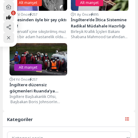
Alt manşet
Alt manşet
0
4 Yıl Önce
257
1 Ay Önce
895
Midesinden öyle bir şey çıktı
İngiltere’de İltica Sistemine
ki…!
Radikal Müdahale Hazırlığı
Prezervatif içine sıkıştırılmış muz
Birleşik Krallık İçişleri Bakanı
yiyen bir adam hastanelik oldu.
Shabana Mahmood tarafından
Indy100’de yer alan habere
hazırlanan yeni Göç ve İltica
göre, hastaneye...
Yasa Tasarısı'nın önümüzdeki...
Alt manşet
4 Yıl Önce
257
İngiltere düzensiz
göçmenleri Ruanda’ya
İngiltere Başbakanlık Ofisi,
göndermeyi planlıyor
Başbakan Boris Johnson’ın
bugün "yasa dışı göç sorunu ve
tekneyle geçişlerle mücadele"...
Kategoriler
Kategoriler