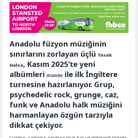
Anadolu füzyon müziğinin
sınırlarını zorlayan üçlü
Yasak
, Kasım 2025’te yeni
Helva
albümleri
ile ilk İngiltere
Atamba
turnesine hazırlanıyor. Grup,
psychedelic rock, grunge, caz,
funk ve Anadolu halk müziğini
harmanlayan özgün tarzıyla
dikkat çekiyor.
Cümbüş, çağlama, perdesiz gitar, bas ve elektronik tınılarla