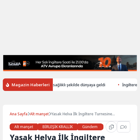
Magazin Haberleri
rek ölen annenin bebeği sağlıklı şekilde dünyaya geldi
İngiltere’de ilk
Ana Sayfa
Alt manşet
Yasak Helva İlk İngiltere Turnesine
Hazırlanıyor
Alt manşet
BİRLEŞİK KRALLIK
Gündem
Haberler
0
Kült
Yasak Helva İlk İngiltere