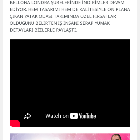
BELLONA LONDRA ŞUBELERİNDE İNDİRİMLER DEVAM
EDİYOR. HEM TASARIMI HEM DE KALİTESİYLE ÖN PLANA
ÇIKAN YATAK ODASI TAKIMINDA ÖZEL FIRSATLAR
OLDUĞUNU BELİRTEN İŞ İNSANI SERAP YUMAK
DETAYLARI BİZLERLE PAYLAŞTI.