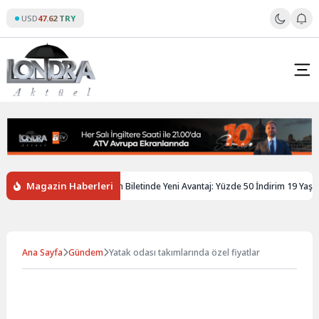
Skip
USD
47.62 TRY
to
content
Magazin Haberleri
İngiltere’de Gençlere Tren Biletinde Yeni Avantaj: Yüzde 50 İndirim 19 Yaşına K
Ana Sayfa
Gündem
Yatak odası takımlarında özel fiyatlar