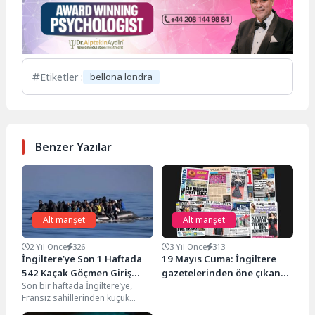
Etiketler :
bellona londra
Benzer Yazılar
Alt manşet
Alt manşet
2 Yıl Önce
326
3 Yıl Önce
313
İngiltere’ye Son 1 Haftada
19 Mayıs Cuma: İngiltere
542 Kaçak Göçmen Giriş
gazetelerinden öne çıkan
Son bir haftada İngiltere’ye,
Yaptı
manşetler
Fransız sahillerinden küçük
botlarla geçiş yapan 500’den