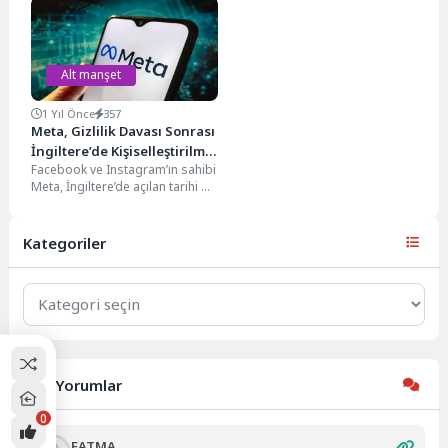
fazla kaçak göçmen ulaştı....
Alt manşet
1 Yıl Önce
357
Meta, Gizlilik Davası Sonrası
İngiltere’de Kişiselleştirilmiş
Facebook ve Instagram’ın sahibi
Reklamları Durduracak
Meta, İngiltere’de açılan tarihi bir
gizlilik davasını çözümlemesinin
ardından, bireysel kullanıcıları...
Kategoriler
Kategoriler
Son Yorumlar
0
FATMA