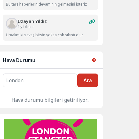
Bu tarz haberlerin devamının gelmesini isteriz
Uzayan Yıldız
1 yıl önce
Umalım ki savaş bitsin yoksa çok sıkıntı olur
Hava Durumu
Ara
Bir hata oluştu. Lütfen tekrar deneyin.