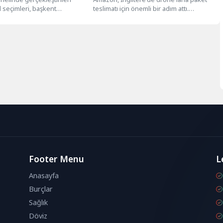
 seçimleri, başkent
teslimatı için önemli bir adım attı.
e tarihi kırılmalara sahne
Şirket, insan kontrolünün ötesinde
lardır İşçi...
uçabilen...
Footer Menu
L
Anasayfa
Burçlar
Sağlık
Döviz