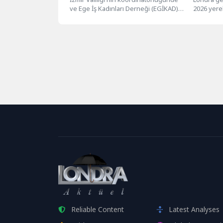
ve Ege İş Kadınları Derneği (EGİKAD)
2026 yerel
ortaklığında sürdürülen 'İşgücü
siyasetind
Piyasasında Yaratıcı Kadınlar'...
oldu. On yıl
Reliable Content
Latest Analyses