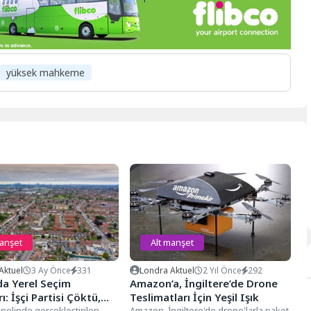
yüksek mahkeme
manşet
Alt manşet
Aktuel
3 Ay Önce
331
Londra Aktuel
2 Yıl Önce
292
da Yerel Seçim
Amazon’a, İngiltere’de Drone
ı: İşçi Partisi Çöktü,
Teslimatları İçin Yeşil Işık
 ve Reform UK Yükseldi
nelinde gerçekleştirilen
Amazon, İngiltere'de drone'larla paket