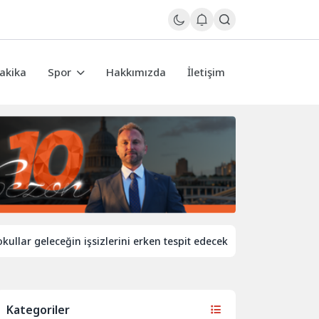
akika
Spor
Hakkımızda
İletişim
geleceğin işsizlerini erken tespit edecek
İngiltere’de demiry
Kategoriler