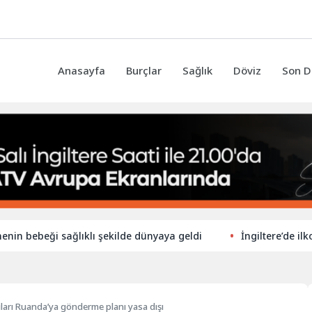
Anasayfa
Burçlar
Sağlık
Döviz
Son D
eği sağlıklı şekilde dünyaya geldi
İngiltere’de ilkokullar 
arı Ruanda’ya gönderme planı yasa dışı