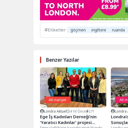
Etiketler :
göçmen
ingiltere
ruanda
Benzer Yazılar
Alt manşet
Alt 
Londra Aktuel
4 Yıl Önce
271
Londra 
Ege İş Kadınları Derneği’nin
Londra’
‘Yaratıcı Kadınlar’ projesi
Sonuçlar
İngiltere’de
İzmir Valiliği'nin koordinatörlüğünde
Yeşiller
Londra ge