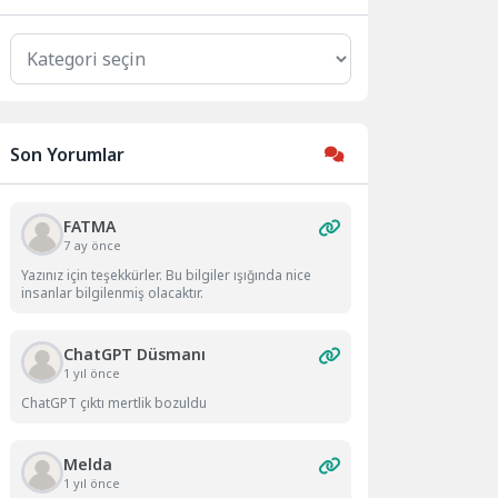
Kategoriler
Son Yorumlar
FATMA
7 ay önce
Yazınız için teşekkürler. Bu bilgiler ışığında nice
insanlar bilgilenmiş olacaktır.
ChatGPT Düsmanı
1 yıl önce
ChatGPT çıktı mertlik bozuldu
Melda
1 yıl önce