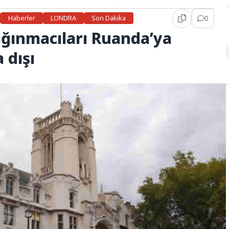
Haberler
LONDRA
Son Dakika
0
ğınmacıları Ruanda’ya
 dışı