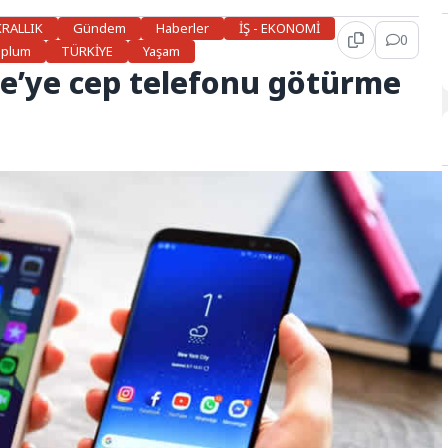
KRALLIK
Gündem
Haberler
İŞ - EKONOMİ
0
oplum
TÜRKİYE
Yaşam
ye’ye cep telefonu götürme