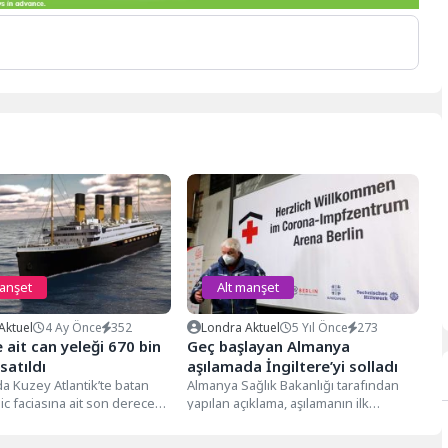
manşet
Alt manşet
Aktuel
4 Ay Önce
352
Londra Aktuel
5 Yıl Önce
273
e ait can yeleği 670 bin
Geç başlayan Almanya
satıldı
aşılamada İngiltere’yi solladı
da Kuzey Atlantik’te batan
Almanya Sağlık Bakanlığı tarafından
c faciasına ait son derece
yapılan açıklama, aşılamanın ilk
an yeleği,...
dönemlerinde zor günler geçiren
ülkenin geldiği aşamayı...