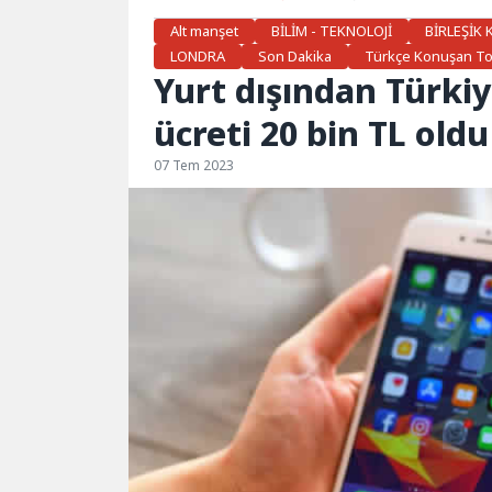
Alt manşet
BİLİM - TEKNOLOJİ
BİRLEŞİK 
LONDRA
Son Dakika
Türkçe Konuşan T
Yurt dışından Türki
ücreti 20 bin TL oldu
07 Tem 2023