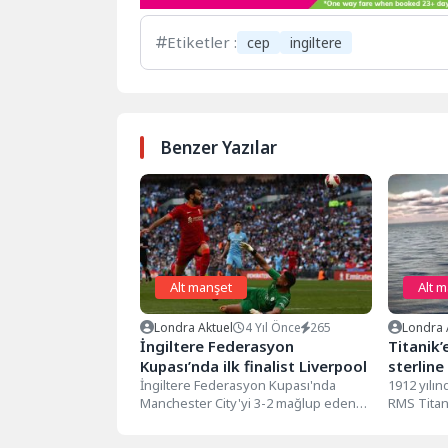
Etiketler :
cep
ingiltere
Benzer Yazılar
Alt manşet
Alt 
Londra Aktuel
4 Yıl Önce
265
Londra 
İngiltere Federasyon
Titanik’
Kupası’nda ilk finalist Liverpool
sterline 
İngiltere Federasyon Kupası'nda
1912 yılın
Manchester City'yi 3-2 mağlup eden
RMS Titani
Liverpool, adını finale yazdırdı.
nadir bir c
İngiltere Premier Lig'de...