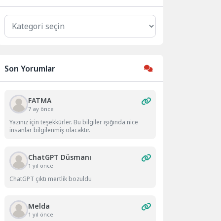
Kategoriler
Son Yorumlar
FATMA
7 ay önce
Yazınız için teşekkürler. Bu bilgiler ışığında nice
insanlar bilgilenmiş olacaktır.
ChatGPT Düsmanı
1 yıl önce
ChatGPT çıktı mertlik bozuldu
Melda
1 yıl önce