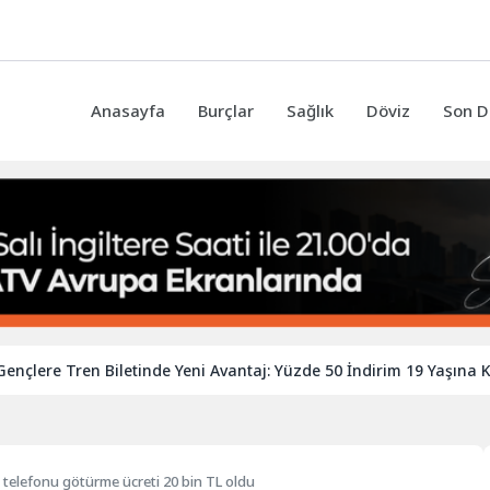
Anasayfa
Burçlar
Sağlık
Döviz
Son D
re Tren Biletinde Yeni Avantaj: Yüzde 50 İndirim 19 Yaşına Kadar 
p telefonu götürme ücreti 20 bin TL oldu