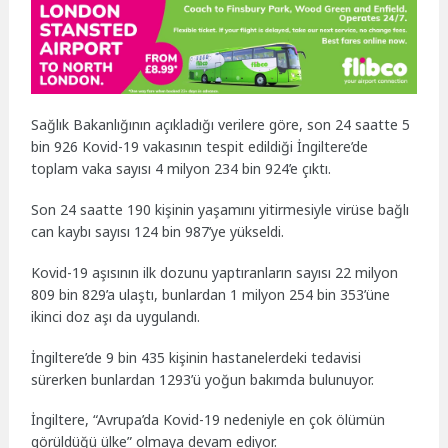
Sağlık Bakanlığının açıkladığı verilere göre, son 24 saatte 5
bin 926 Kovid-19 vakasının tespit edildiği İngiltere’de
toplam vaka sayısı 4 milyon 234 bin 924’e çıktı.
Son 24 saatte 190 kişinin yaşamını yitirmesiyle virüse bağlı
can kaybı sayısı 124 bin 987’ye yükseldi.
Kovid-19 aşısının ilk dozunu yaptıranların sayısı 22 milyon
809 bin 829’a ulaştı, bunlardan 1 milyon 254 bin 353’üne
ikinci doz aşı da uygulandı.
İngiltere’de 9 bin 435 kişinin hastanelerdeki tedavisi
sürerken bunlardan 1293’ü yoğun bakımda bulunuyor.
İngiltere, “Avrupa’da Kovid-19 nedeniyle en çok ölümün
görüldüğü ülke” olmaya devam ediyor.