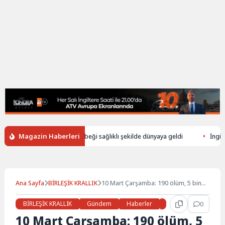
Magazin Haberleri
n düşerek ölen annenin bebeği sağlıklı şekilde dünyaya geldi
İngiltere’
Ana Sayfa
BİRLEŞİK KRALLIK
10 Mart Çarşamba: 190 ölüm, 5 bin
926 vaka
BİRLEŞİK KRALLIK
Gündem
Haberler
Manşet
0
10 Mart Çarşamba: 190 ölüm, 5