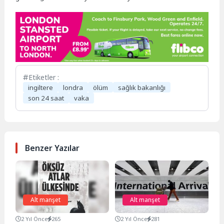
Etiketler :
ingiltere
londra
ölüm
sağlık bakanlığı
son 24 saat
vaka
Benzer Yazılar
Alt manşet
Alt manşet
2 Yıl Önce
265
2 Yıl Önce
281