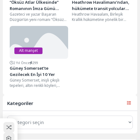
“Öksüz Atlar Ülkesinde”
Heathrow Havalimanı’ndan,
Romanının İmza Günü
hükümete transit yolcular
Gazeteci ve yazar Başaran
Heathrow Havaalanı, Birleşik
Londra’da Yapılacak
için £10 ücreti kaldırma
Düzgün’ün yeni romanı “Öksüz
Krallık hükümetine yönelik bir
çağrısı
Atlar Ülkesinde”, 5 Ekim 2024
çağrıda bulunarak, diğer
tarihinde Londra’da...
Avrupalı rakiplerine kıyasla
dezavantajlı konuma...
Alt manşet
2 Yıl Önce
299
Güney Somerset’te
Gezilecek En İyi 10 Yer
Güney Somerset, inişli çıkışlı
tepeleri, altın renkli köyleri,
muhteşem bahçeleri ve tarihi
evleri ile İngiltere'nin...
Kategoriler
Kategoriler