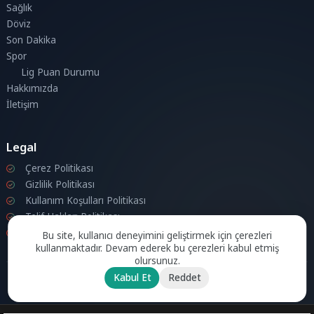
Sağlık
Döviz
Son Dakika
Spor
Lig Puan Durumu
Hakkımızda
İletişim
Legal
Çerez Politikası
Gizlilik Politikası
Kullanım Koşulları Politikası
Telif Hakları Politikası
İletişim
Bu site, kullanıcı deneyimini geliştirmek için çerezleri
kullanmaktadır. Devam ederek bu çerezleri kabul etmiş
olursunuz.
Kabul Et
Reddet