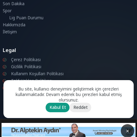
Son Dakika
Spor
Lig Puan Durumu
Hakkımızda
İletişim
Legal
Çerez Politikası
Gizlilik Politikası
Kullanım Koşulları Politikası
Telif Hakları Politikası
İletişim
Bu site, kullanıcı deneyimini geliştirmek için çerezleri
kullanmaktadır. Devam ederek bu çerezleri kabul etmiş
olursunuz.
Kabul Et
Reddet
© 2026 Londra Aktuel Tüm hakları saklıdır.
Powered by
Aksoy
Software LTD