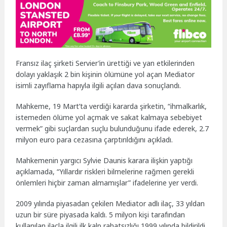
Fransız ilaç şirketi Servier’in ürettiği ve yan etkilerinden
dolayı yaklaşık 2 bin kişinin ölümüne yol açan Mediator
isimli zayıflama hapıyla ilgili açılan dava sonuçlandı.
Mahkeme, 19 Mart’ta verdiği kararda şirketin, “ihmalkarlık,
istemeden ölüme yol açmak ve sakat kalmaya sebebiyet
vermek” gibi suçlardan suçlu bulunduğunu ifade ederek, 2.7
milyon euro para cezasına çarptırıldığını açıkladı.
Mahkemenin yargıcı Sylvie Daunis karara ilişkin yaptığı
açıklamada, “Yıllardır riskleri bilmelerine rağmen gerekli
önlemleri hiçbir zaman almamışlar” ifadelerine yer verdi.
2009 yılında piyasadan çekilen Mediator adlı ilaç, 33 yıldan
uzun bir süre piyasada kaldı. 5 milyon kişi tarafından
kullanılan ilaçla ilgili ilk kalp rahatsızlığı 1999 yılında bildirildi.