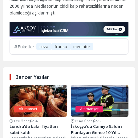
2000 yılında Mediator’un ciddi kalp rahatsızlıklarına neden
olabileceği açıklanmıştı.
Etiketler :
ceza
fransa
mediator
Benzer Yazılar
Alt manşet
Alt manşet
3 Yıl Önce
254
12 Ay Önce
275
Londra‘da bakır fiyatları
İskoçya’da Camiye Saldırı
sabit kaldı
Planlayan Gence 10 Yıl