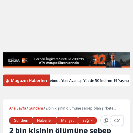
Magazin Haberleri
ltere’de Gençlere Tren Biletinde Yeni Avantaj: Yüzde 50 İndirim 19 Yaşına Kada
Ana Sayfa
Gündem
2 bin kişinin ölümüne sebep olan şirkete
rekor ceza
Gündem
Haberler
Manşet
Sağlık
0
2 bin kişinin ölümüne sebep