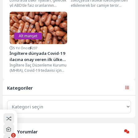
Londra‘da bakır fiyatları, gelecek
İskoçya’da radikal ideolojilerden
Hapis Cezası
yıl ABD‘de faiz oranlarının
etkilenerek bir camiye terör
düşeceği beklentilerinin doları
saldırısı planlayan 17 yaşındaki
baskılaması nedeniyle bir
genç, Glasgow’daki yüksek
önceki...
mahkeme...
Alt manşet
5 Yıl Önce
237
İngiltere dünyada Covid-19
ilacına onay veren ilk ülke
İngiltere İlaç Düzenleme Kurumu
oldu
(MHRA), Covid-19 tedavisi için
geliştirilen ve ağız yoluyla alınan
bir ilaç...
Kategoriler
Kategoriler
Son Yorumlar
0