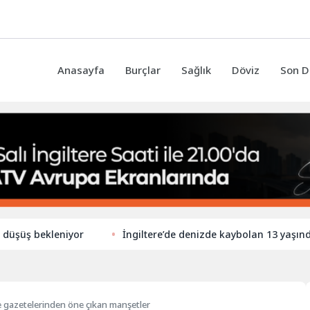
Anasayfa
Burçlar
Sağlık
Döviz
Son D
ekleniyor
İngiltere’de denizde kaybolan 13 yaşındaki çocu
re gazetelerinden öne çıkan manşetler