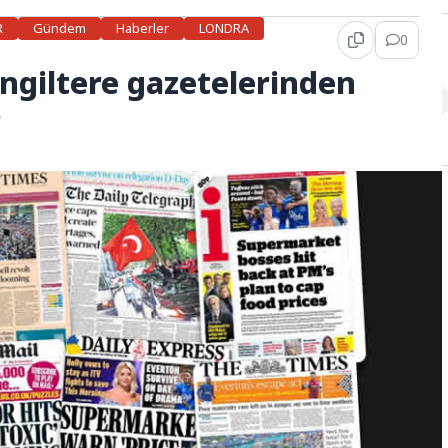
R
Gündem
Haberler
LONDRA
0
İngiltere gazetelerinden
r