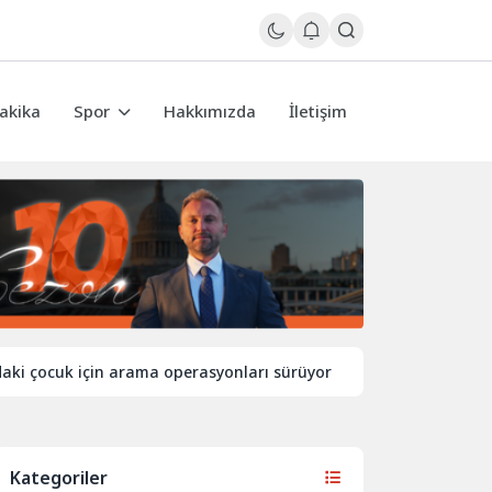
akika
Spor
Hakkımızda
İletişim
k için arama operasyonları sürüyor
İngiltere’de sıcaklıkla
Kategoriler