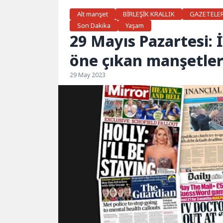
Alt manşet
BİRLEŞİK KRALLIK
GAZETELE
Son Dakika
Yaşam
29 Mayıs Pazartesi: 
öne çıkan manşetle
29 May 2023