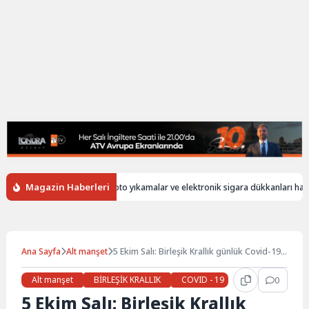
Magazin Haberleri
siz
İngiltere’de oto yıkamalar ve elektronik sigara dükkanları hala yab
Ana Sayfa
Alt manşet
5 Ekim Salı: Birleşik Krallık günlük Covid-19
raporu
Alt manşet
BİRLEŞİK KRALLIK
COVID - 19
Gündem
0
Ha
5 Ekim Salı: Birleşik Krallık