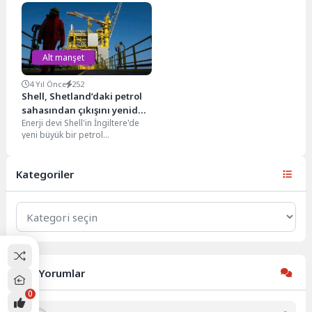
göndermek ve uçuş...
duyurdu. The Mirror'ın haberine
göre;...
Alt manşet
4 Yıl Önce
252
Shell, Shetland’daki petrol
sahasından çıkışını yeniden
Enerji devi Shell'in İngiltere'de
değerlendiriyor
yeni büyük bir petrol
sahasından yatırımını çekme
konusundaki son kararını
yeniden...
Kategoriler
Kategoriler
Son Yorumlar
0