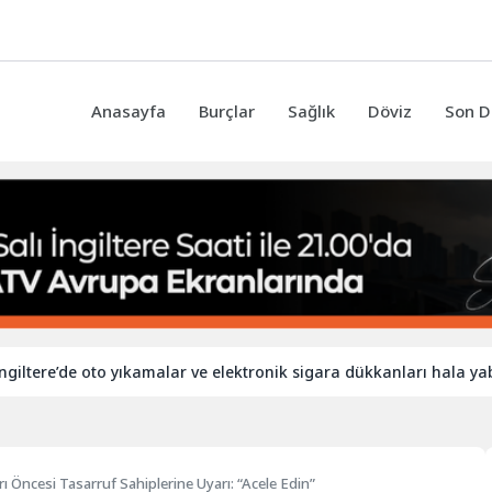
Anasayfa
Burçlar
Sağlık
Döviz
Son D
e’de oto yıkamalar ve elektronik sigara dükkanları hala yabancı iş
rı Öncesi Tasarruf Sahiplerine Uyarı: “Acele Edin”