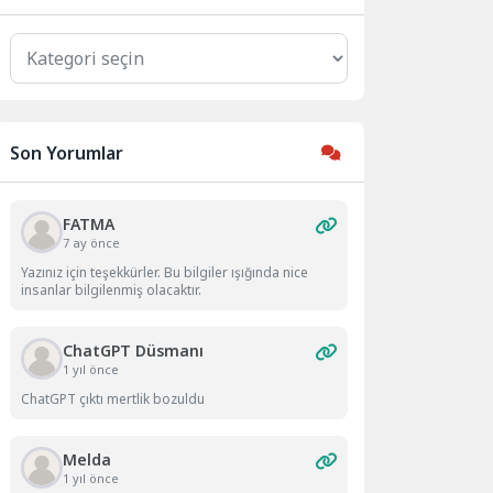
Kategoriler
Son Yorumlar
FATMA
7 ay önce
Yazınız için teşekkürler. Bu bilgiler ışığında nice
insanlar bilgilenmiş olacaktır.
ChatGPT Düsmanı
1 yıl önce
ChatGPT çıktı mertlik bozuldu
Melda
1 yıl önce