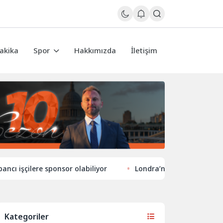
akika
Spor
Hakkımızda
İletişim
çilere sponsor olabiliyor
Londra’nın eğlence hayatında ye
Kategoriler