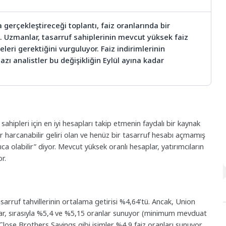
 gerçekleştireceği toplantı, faiz oranlarında bir
k. Uzmanlar, tasarruf sahiplerinin mevcut yüksek faiz
eri gerektiğini vurguluyor. Faiz indirimlerinin
azı analistler bu değişikliğin Eylül ayına kadar
hipleri için en iyi hesapları takip etmenin faydalı bir kaynak
ar harcanabilir geliri olan ve henüz bir tasarruf hesabı açmamış
llıca olabilir” diyor. Mevcut yüksek oranlı hesaplar, yatırımcıların
r.
tasarruf tahvillerinin ortalama getirisi %4,64’tü. Ancak, Union
lar, sırasıyla %5,4 ve %5,15 oranlar sunuyor (minimum mevduat
e Close Brothers Savings gibi isimler %4,9 faiz oranları sunuyor.