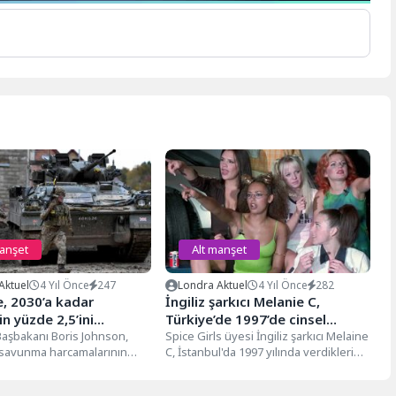
manşet
Alt manşet
Aktuel
4 Yıl Önce
247
Londra Aktuel
4 Yıl Önce
282
e, 2030’a kadar
İngiliz şarkıcı Melanie C,
n yüzde 2,5’ini
Türkiye’de 1997’de cinsel
ya ayıracak
 Başbakanı Boris Johnson,
saldırıya uğradığını açıkladı
Spice Girls üyesi İngiliz şarkıcı Melaine
 savunma harcamalarının
C, İstanbul'da 1997 yılında verdikleri
ar gayrisafi yurt içi hasılanın
konserden bir gün önce...
zde...