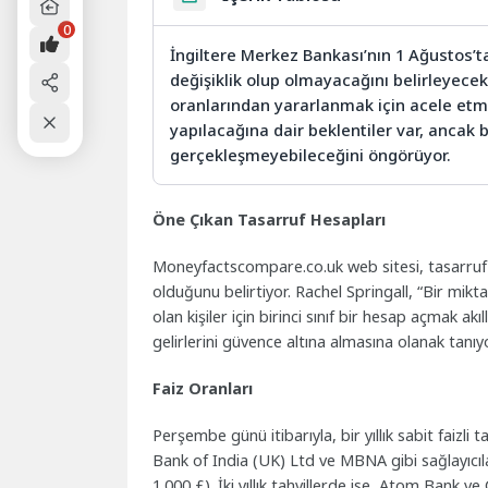
0
İngiltere Merkez Bankası’nın 1 Ağustos’ta
değişiklik olup olmayacağını belirleyece
oranlarından yararlanmak için acele etmel
yapılacağına dair beklentiler var, ancak b
gerçekleşmeyebileceğini öngörüyor.
Öne Çıkan Tasarruf Hesapları
Moneyfactscompare.co.uk web sitesi, tasarruf sa
olduğunu belirtiyor. Rachel Springall, “Bir mikt
olan kişiler için birinci sınıf bir hesap açmak akı
gelirlerini güvence altına almasına olanak tanıyo
Faiz Oranları
Perşembe günü itibarıyla, bir yıllık sabit faizli 
Bank of India (UK) Ltd ve MBNA gibi sağlayıcı
1.000 £). İki yıllık tahvillerde ise, Atom Bank v