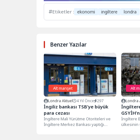
Etiketler :
ekonomi
ingiltere
londra
Benzer Yazılar
Alt manşet
Alt 
Londra Aktuel
4 Yıl Önce
297
Londra 
İngiliz bankası TSB’ye büyük
İngilter
para cezası
GSYİH’ni
İngiltere Mali Yürütme Otoriteleri ve
savunma
İngiltere
İngiltere Merkez Bankası yaptığı
ülkesinin
açıklamada, İngiliz borç veren TSB’nin
2030'a kad
2018′de...
(GSYİH) yü