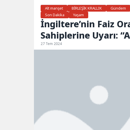
Alt manşet
BİRLEŞİK KRALLIK
Gündem
Son Dakika
Yaşam
İngiltere’nin Faiz O
Sahiplerine Uyarı: “
27 Tem 2024