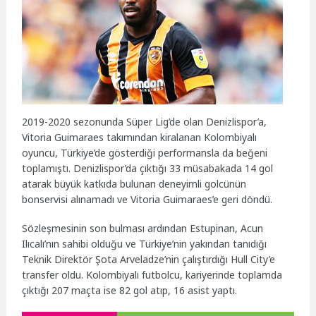
2019-2020 sezonunda Süper Lig’de olan Denizlispor’a,
Vitoria Guimaraes takımından kiralanan Kolombiyalı
oyuncu, Türkiye’de gösterdiği performansla da beğeni
toplamıştı. Denizlispor’da çıktığı 33 müsabakada 14 gol
atarak büyük katkıda bulunan deneyimli golcünün
bonservisi alınamadı ve Vitoria Guimaraes’e geri döndü.
Sözleşmesinin son bulması ardından Estupinan, Acun
Ilıcalı’nın sahibi olduğu ve Türkiye’nin yakından tanıdığı
Teknik Direktör Şota Arveladze’nin çalıştırdığı Hull City’e
transfer oldu. Kolombiyalı futbolcu, kariyerinde toplamda
çıktığı 207 maçta ise 82 gol atıp, 16 asist yaptı.