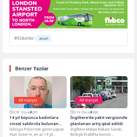
Etiketler :
acun
Benzer Yazılar
Alt manşet
Alt manşet
2 Hf. Önce
201
5 Yıl Önce
260
14 yıl boyunca kadınlara
İngiltere’de yakıt vergisinde
cinsel saldırıda bulunan
planlanan artış iptal edildi
İskoçya Polisi'nde görev yapan
İngiltere Maliye Bakanı Sunak,
polis deşifre oldu
Alan Greer'in, en az 14 yıl
Birleşik Krallık’ta benzin