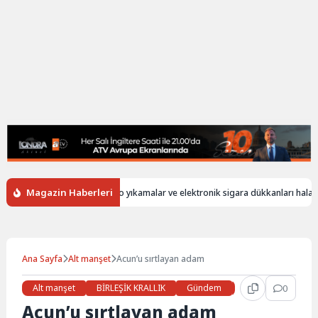
Magazin Haberleri
z
İngiltere’de oto yıkamalar ve elektronik sigara dükkanları hala yabanc
Ana Sayfa
Alt manşet
Acun’u sırtlayan adam
Alt manşet
BİRLEŞİK KRALLIK
Gündem
Haberler
0
Son
Acun’u sırtlayan adam