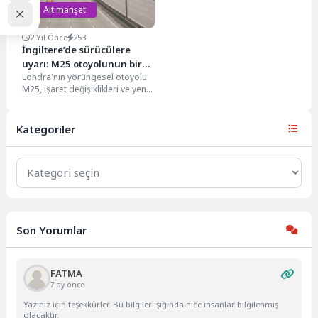
Alt manşet
2 Yıl Önce
253
İngiltere’de sürücülere
uyarı: M25 otoyolunun bir
Londra'nın yörüngesel otoyolu
bölümü hafta sonu kapalı
M25, işaret değişiklikleri ve yeni
kalacak
köprü inşaatı nedeniyle belirli bir
bölgede kapatılacak....
Kategoriler
Kategoriler
Son Yorumlar
FATMA
7 ay önce
Yazınız için teşekkürler. Bu bilgiler ışığında nice insanlar bilgilenmiş
olacaktır.