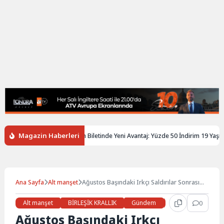
Magazin Haberleri
ngiltere’de Gençlere Tren Biletinde Yeni Avantaj: Yüzde 50 İndirim 19 Yaşına K
Ana Sayfa
Alt manşet
Ağustos Başındaki Irkçı Saldırılar Sonrası
İngiltere’de Cezaevleri Doldu
Alt manşet
BİRLEŞİK KRALLIK
Gündem
Haberler
0
LON
Ağustos Başındaki Irkçı