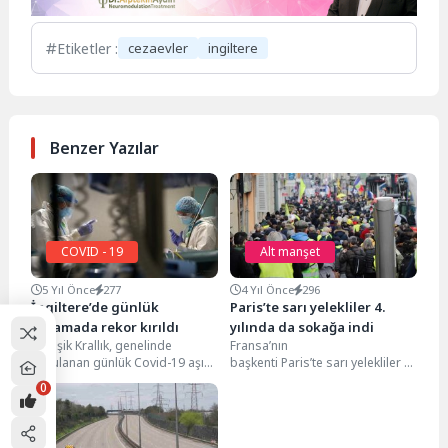
Etiketler :
cezaevler
ingiltere
Benzer Yazılar
COVID - 19
Alt manşet
5 Yıl Önce
277
4 Yıl Önce
296
İngiltere’de günlük
Paris’te sarı yelekliler 4.
aşılamada rekor kırıldı
yılında da sokağa indi
Birleşik Krallık, genelinde
Fransa’nın
uygulanan günlük Covid-19 aşı
başkenti Paris’te sarı yelekliler protest
dozlarının sayısı rekor seviyeye
dün yeniden sokaklara indi.
0
ulaştı. Son 24 saatte...
Ülkede sosyal adalet, daha fazla
demokrasi ve vatandaşların
girişimiyle düzenlenecek bir...