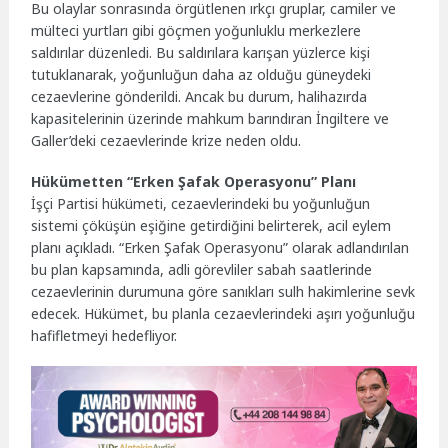
Bu olaylar sonrasında örgütlenen ırkçı gruplar, camiler ve
mülteci yurtları gibi göçmen yoğunluklu merkezlere
saldırılar düzenledi. Bu saldırılara karışan yüzlerce kişi
tutuklanarak, yoğunluğun daha az olduğu güneydeki
cezaevlerine gönderildi. Ancak bu durum, halihazırda
kapasitelerinin üzerinde mahkum barındıran İngiltere ve
Galler’deki cezaevlerinde krize neden oldu.
Hükümetten “Erken Şafak Operasyonu” Planı
İşçi Partisi hükümeti, cezaevlerindeki bu yoğunluğun
sistemi çöküşün eşiğine getirdiğini belirterek, acil eylem
planı açıkladı. “Erken Şafak Operasyonu” olarak adlandırılan
bu plan kapsamında, adli görevliler sabah saatlerinde
cezaevlerinin durumuna göre sanıkları sulh hakimlerine sevk
edecek. Hükümet, bu planla cezaevlerindeki aşırı yoğunluğu
hafifletmeyi hedefliyor.