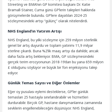
Streeting ve BMA’nın GP komitesi başkanı Dr. Katie
Bramall-Stainer, Cuma günü GP’lerin talepleri hakkında
görüşmelerde bulundu. GP’lere dayatılan 2024-25
sözleşmesindeki artışı “gülünç” olarak nitelendirdi.
NHS England’ın Yatırım Artışı
NHS England, bu yılki sözleşme için 259 milyon sterlinlik
genel bir artış duyurdu ve toplam yatırımı 11,9 milyar
sterline çıkardı. Buna %2’lik maaş artışı da dahildir, ancak
daha fazla artış bekleniyor. BMA, GP sözleşmesindeki
gerçek terim erozyonunun 2018-19’dan bu yana 659 milyon
£ olduğunu söylüyor ve büyük bir fon enjeksiyonu talep
ediyor.
Günlük Temas Sayısı ve Diğer Önlemler
Eğer oy pusulası eylemi desteklerse, GP’ler günlük
temasları 25 hastayla sınırlandırabilir ve hizmetleri
durdurabilir. Birçok GP, hastane danışmanlarına zamanında
sevklerin engellenebileceğini düşünüyor. NHS England,