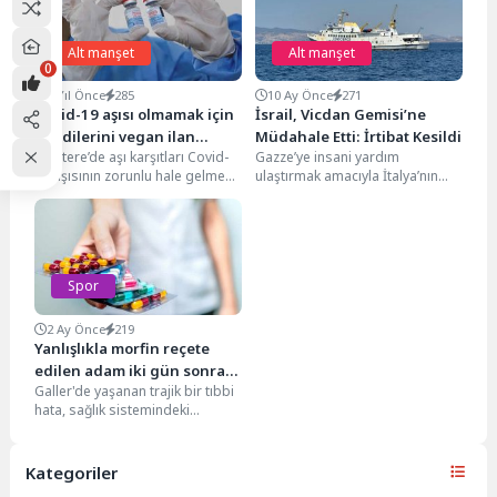
Alt manşet
Alt manşet
0
5 Yıl Önce
285
10 Ay Önce
271
Covid-19 aşısı olmamak için
İsrail, Vicdan Gemisi’ne
kendilerini vegan ilan
Müdahale Etti: İrtibat Kesildi
İngiltere’de aşı karşıtları Covid-
Gazze’ye insani yardım
ediyorlar
19 aşısının zorunlu hale gelme
ulaştırmak amacıyla İtalya’nın
ihtimali karşısında sosyal medya
Otranto Limanı’ndan yola çıkan
üzerinden kendilerini vegan...
Uluslararası Özgürlük Filosu’na
bağlı Vicdan...
Spor
2 Ay Önce
219
Yanlışlıkla morfin reçete
edilen adam iki gün sonra
Galler'de yaşanan trajik bir tıbbi
hayatını kaybetti
hata, sağlık sistemindeki
güvenlik prosedürlerini yeniden
gündeme taşıdı. Kamu
Hizmetleri...
Kategoriler