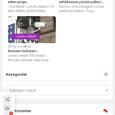
eden proje…
tehlikesine çözüm yolları…
/ Eral Metal / Londra Aktüel 179
Doctors 4 You kliniğinin Uzman
ERAL MERAL BÜNYESİNDE
Jinekolog Doktoru Tony
DEVAM EDEN GÖZ ALICI BİR...
Barakova, düşük yaşayan
kadınlar için önemli bilgiler...
Londra Aktüel
7 Ay Önce
335
Ressam Gülistan…
Londra Aktüel 336. Bölüm -
Ressam Gülistan Yağlı boya
çalışmalarıyla Girişimci Kadınlar
Fuarı’na katılan Ressam...
Kategoriler
Kategoriler
Son Yorumlar
0