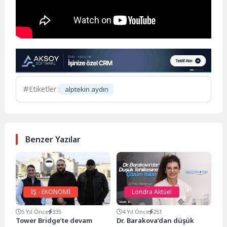
Etiketler :
alptekin aydın
Benzer Yazılar
İŞ - EKONOMİ
Londra Aktüel
5 Yıl Önce
335
4 Yıl Önce
251
Tower Bridge’te devam
Dr. Barakova’dan düşük