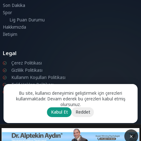
Son Dakika
Spor
Lig Puan Durumu
Hakkımızda
İletişim
Legal
Çerez Politikası
Gizlilik Politikası
Kullanım Koşulları Politikası
Telif Hakları Politikası
İletişim
Bu site, kullanıcı deneyimini geliştirmek için çerezleri
kullanmaktadır. Devam ederek bu çerezleri kabul etmiş
olursunuz.
Kabul Et
Reddet
© 2026 Londra Aktuel Tüm hakları saklıdır.
Powered by
Aksoy
Software LTD