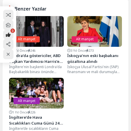
Benzer Yazılar
0
Alt manşet
Alt manşet
3 Yıl Önce
246
3 Yıl Önce
273
Londra’da göstericiler, ABD
İskoçya’nın eski başbakanı
Başkan Yardımcısı Harris’e
gözaltına alındı
İngiltere'nin başkenti Londra'da
İskoçya Ulusal Partisi'nin (SNP)
“Gazze’de ateşkes” çağrısı
Başbakanlık binası önünde
finansmanı ve mali durumuyla
yaptı
toplanan göstericiler, İngiltere
ilgili devam eden soruşturma
Başbakanı Rishi Sunak ile
kapsamında polis, İskoçya'nın...
görüşen ABD...
Alt manşet
1 Yıl Önce
226
İngiltere’de Hava
Sıcaklıkları Cuma Günü 24
İngiltere’de sıcaklıkların Cuma
°C’ye Ulaşacak