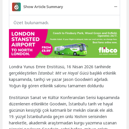
Show Article Summary
Özet bulunamadı.
Londra Yunus Emre Enstitüsü, 16 Nisan 2026 tarihinde
gerçekleştirilen
İstanbul: Mit ve Hayal Gücü
başlıklı etkinlik
kapsamında, tarihçi ve yazar Jason Goodwin’i ağırladı.
Yoğun ilgi gören etkinlik salonu tamamen doldurdu
Enstitünün Sanat ve Kültür Konferansları Serisi kapsamında
düzenlenen etkinlikte Goodwin, İstanbul’u tarih ve hayal
gücünün kesiştiği çok katmanlı bir mekân olarak ele aldı.
19. yüzyıl İstanbul’unda geçen ünlü
Yashim
serisinden
hareketle, akademik araştırmadan kurgu yazımına uzanan