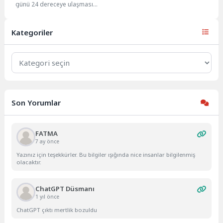
günü 24 dereceye ulaşması
beklenirken, ülke genelinde
orman yangını uyarıları yapıldı.
Meteoroloji...
Kategoriler
Kategoriler
Son Yorumlar
FATMA
7 ay önce
Yazınız için teşekkürler. Bu bilgiler ışığında nice insanlar bilgilenmiş
olacaktır.
ChatGPT Düsmanı
1 yıl önce
ChatGPT çıktı mertlik bozuldu