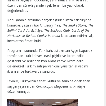
sürecini paylaşan Goodwin, şehri hafıza, mit ve anlatı
üzerinden sürekli yeniden şekillenen bir yapı olarak
değerlendirdi.
Konuşmanın ardından gerçekleştirilen imza etkinliğinde
konuklar, yazarın
The Janissary Tree, The Snake Stone, The
Bellini Card, An Evil Eye, The Baklava Club, Lords of the
Horizons ve Yashim Cooks: İstanbul
kitaplarını indirimli alıp
imzalatma fırsatı buldu.
Programın sonunda Türk kahvesi uzmanı Ayşe Kapusuz
tarafından Türk kahvesi nasıl pişirilir ve ikram edilir
gösterildi ve ardından konuklara kahve ikram edildi.
Geleneksel Türk misafirperverliğini yansıtan el yapımı
ikramlar ve baklava da sunuldu.
Etkinlik, Türkiye’nin sanat, kültür ve tarihine odaklanan
saygın yayınlardan
Cornucopia Magazine
iş birliğiyle
düzenlenmiştir.