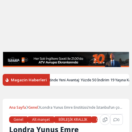
Magazin Haberleri
ere’de Gençlere Tren Biletinde Yeni Avantaj: Yüzde 50 İndirim 19 Yaşına Kadar U
Ana Sayfa
Genel
Londra Yunus Emre Enstitüsü’nde İstanbul’un çok
katmanlı hikayesi
Genel
Alt manşet
BİRLEŞİK KRALLIK
Gündem
0
Haberl
Londra Yunus Emre