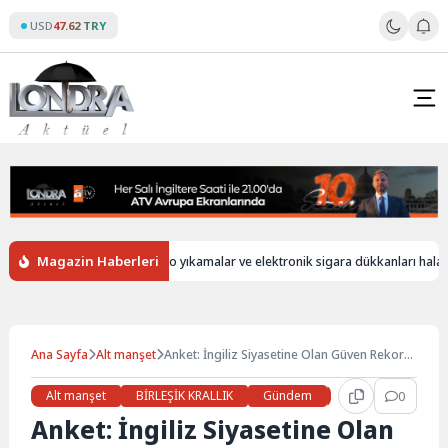
Skip
USD
47.62 TRY
to
content
Magazin Haberleri
z
İngiltere’de oto yıkamalar ve elektronik sigara dükkanları hala yaban
Ana Sayfa
Alt manşet
Anket: İngiliz Siyasetine Olan Güven Rekor
Düzeyde Azaldı
Alt manşet
BİRLEŞİK KRALLIK
Gündem
Haberler
0
LON
Anket: İngiliz Siyasetine Olan