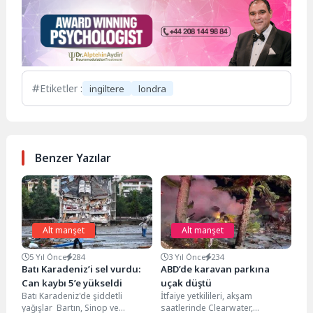
Etiketler :
ingiltere
londra
Benzer Yazılar
Alt manşet
Alt manşet
5 Yıl Önce
284
3 Yıl Önce
234
Batı Karadeniz’i sel vurdu:
ABD’de karavan parkına
Can kaybı 5’e yükseldi
uçak düştü
Batı Karadeniz'de şiddetli
İtfaiye yetkilileri, akşam
yağışlar Bartın, Sinop ve
saatlerinde Clearwater,