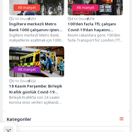
Alt manşet
Alt manşet
2 Yıl Önce
293
4 Yıl Önce
278
İngiltere merkezli Metro
100’den fazla TfL çalışanı
Bank 1000 çalışanını işten
Covid-19’dan hayatını
İngiltere merkezli Metro Bank,
Resmi rakamlara göre; 100'den
çıkaracak
kaybetti
maliyetlerini azaltmak için 1000
fazla Transport for London (TfL)
çalışanını işten çıkaracağını
çalışanı Covid-19 nedeniyle
duyurdu. Banka, geçen yıla...
hayatını kaybetti. Hayatını...
Alt manşet
5 Yıl Önce
222
18 Kasım Perşembe: Birleşik
Krallık günlük Covid-19
Birleşik Krallık’ta son 24 saatin
raporu
korona virüs verileri açıklandı.
Resmi verilere göre 18 Kasım
Perşembe...
Kategoriler