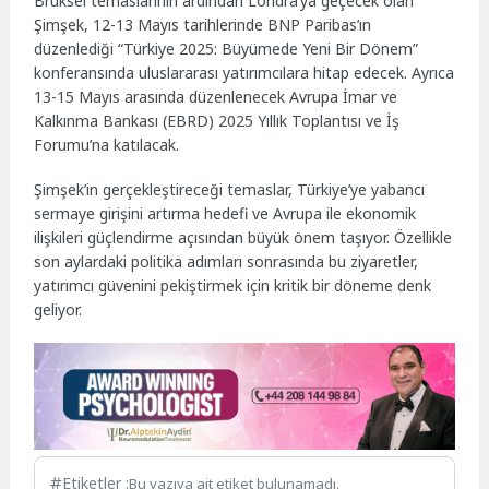
Brüksel temaslarının ardından Londra’ya geçecek olan
Şimşek, 12-13 Mayıs tarihlerinde BNP Paribas’ın
düzenlediği “Türkiye 2025: Büyümede Yeni Bir Dönem”
konferansında uluslararası yatırımcılara hitap edecek. Ayrıca
13-15 Mayıs arasında düzenlenecek Avrupa İmar ve
Kalkınma Bankası (EBRD) 2025 Yıllık Toplantısı ve İş
Forumu’na katılacak.
Şimşek’in gerçekleştireceği temaslar, Türkiye’ye yabancı
sermaye girişini artırma hedefi ve Avrupa ile ekonomik
ilişkileri güçlendirme açısından büyük önem taşıyor. Özellikle
son aylardaki politika adımları sonrasında bu ziyaretler,
yatırımcı güvenini pekiştirmek için kritik bir döneme denk
geliyor.
Etiketler :
Bu yazıya ait etiket bulunamadı.