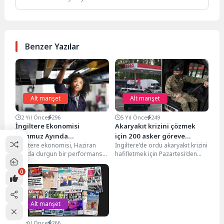
Benzer Yazılar
Alt manşet
Alt manşet
2 Yıl Önce
296
5 Yıl Önce
249
İngiltere Ekonomisi
Akaryakıt krizini çözmek
Temmuz Ayında
için 200 asker göreve
İngiltere ekonomisi, Haziran
İngiltere’de ordu akaryakıt krizini
Beklentilerin Aksine
başlıyor
ayında durgun bir performans
hafifletmek için Pazartesi’den
Durgunlaştı
sergiledikten sonra Temmuz
itibaren devreye giriyor .
ayında da büyüme gösteremedi.
Hükümet, 100'ü şoför olmak...
0
Ekonomistlerin...
Alt manşet
3 Yıl Önce
266