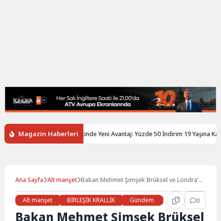
Magazin Haberleri
ere’de Gençlere Tren Biletinde Yeni Avantaj: Yüzde 50 İndirim 19 Yaşına Kadar 
Ana Sayfa
Alt manşet
Bakan Mehmet Şimşek Brüksel ve Londra’da
Yoğun Temaslarda Bulunacak
Alt manşet
BİRLEŞİK KRALLIK
Gündem
Haberler
0
LON
Bakan Mehmet Şimşek Brüksel