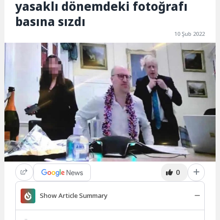
yasaklı dönemdeki fotoğrafı
basına sızdı
10 Şub 2022
0
Show Article Summary