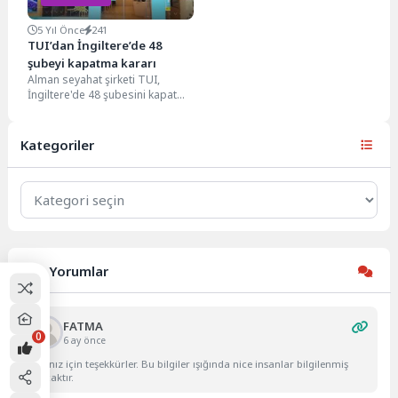
5 Yıl Önce
241
TUI’dan İngiltere’de 48
şubeyi kapatma kararı
Alman seyahat şirketi TUI,
İngiltere'de 48 şubesini kapatma
kararı aldı. Alman seyahat şirketi
TUI, İngiltere'de...
Kategoriler
Kategoriler
Son Yorumlar
FATMA
0
6 ay önce
Yazınız için teşekkürler. Bu bilgiler ışığında nice insanlar bilgilenmiş
olacaktır.