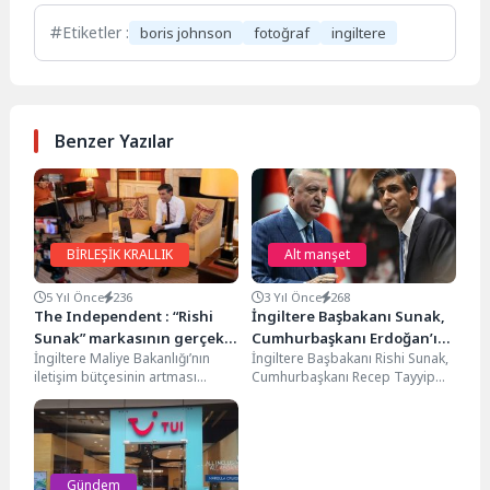
Etiketler :
boris johnson
fotoğraf
ingiltere
Benzer Yazılar
BİRLEŞİK KRALLIK
Alt manşet
5 Yıl Önce
236
3 Yıl Önce
268
The Independent : “Rishi
İngiltere Başbakanı Sunak,
Sunak” markasının gerçek
Cumhurbaşkanı Erdoğan’ı
İngiltere Maliye Bakanlığı’nın
İngiltere Başbakanı Rishi Sunak,
maliyeti
tebrik etti
iletişim bütçesinin artması
Cumhurbaşkanı Recep Tayyip
eleştirileri de beraberinde
Erdoğan'ı, Cumhurbaşkanı
getirdi. The Independent
Seçimi'nin ikinci turundaki
Gazetesi; Rishi Sunak...
başarısından dolayı tebrik...
Gündem