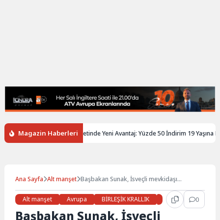
Magazin Haberleri
ltere’de Gençlere Tren Biletinde Yeni Avantaj: Yüzde 50 İndirim 19 Yaşına Kada
Ana Sayfa
Alt manşet
Başbakan Sunak, İsveçli mevkidaşı
Kristersson ile görüştü
Alt manşet
Avrupa
BİRLEŞİK KRALLIK
Gündem
0
Haber
Başbakan Sunak, İsveçli