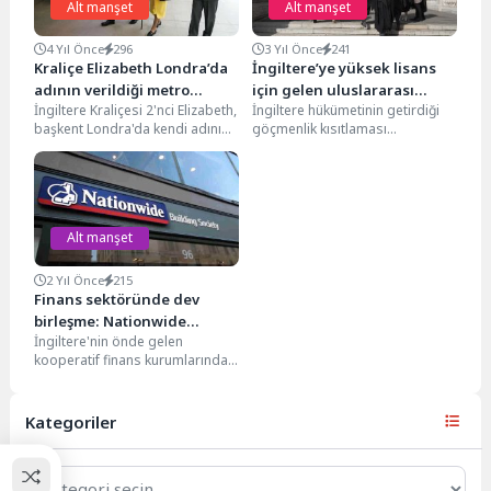
Alt manşet
Alt manşet
4 Yıl Önce
296
3 Yıl Önce
241
Kraliçe Elizabeth Londra’da
İngiltere’ye yüksek lisans
adının verildiği metro
için gelen uluslararası
İngiltere Kraliçesi 2'nci Elizabeth,
İngiltere hükümetinin getirdiği
istasyonunu ziyaret etti
öğrenciler ailelerini
başkent Londra'da kendi adını
göçmenlik kısıtlaması
getiremeyecek
taşıyan metro hattının açılışı
kapsamında, birçoğu yüksek
öncesinde Paddington tren...
lisans derecesinde eğitim
görmeye gelen yabancı
öğrenciler...
Alt manşet
2 Yıl Önce
215
Finans sektöründe dev
birleşme: Nationwide
İngiltere'nin önde gelen
Building Society, Virgin
kooperatif finans kurumlarından
Money bankasını satın
biri olan Nationwide Building
alıyor
Society, Virgin Money bankasını
satın...
Kategoriler
Kategoriler