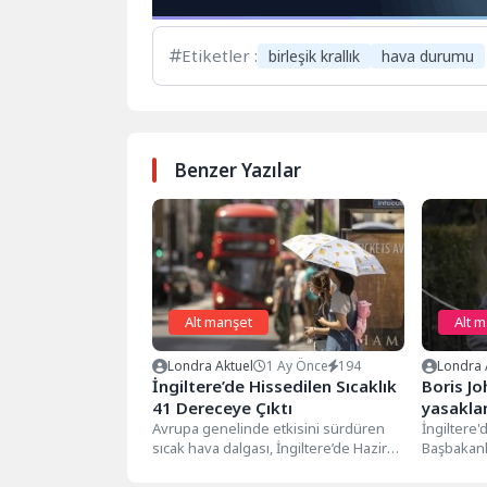
Etiketler :
birleşik krallık
hava durumu
Benzer Yazılar
Alt manşet
Alt 
Londra Aktuel
1 Ay Önce
194
Londra 
İngiltere’de Hissedilen Sıcaklık
Boris Jo
41 Dereceye Çıktı
yasakla
Avrupa genelinde etkisini sürdüren
İngiltere
sıcak hava dalgası, İngiltere’de Haziran
Başbakanl
ayı sıcaklık rekorunun kırılmasına
partilerin 