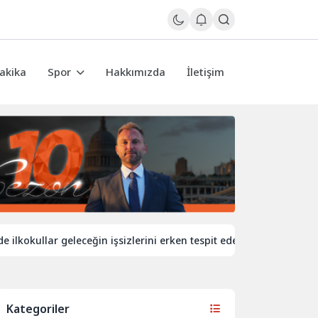
akika
Spor
Hakkımızda
İletişim
ullar geleceğin işsizlerini erken tespit edecek
İngiltere’de 
Kategoriler