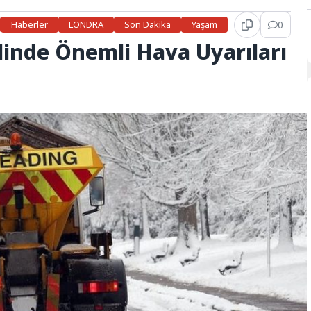
Haberler
LONDRA
Son Dakika
Yaşam
0
elinde Önemli Hava Uyarıları