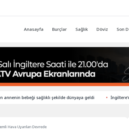
Anasayfa
Burçlar
Sağlık
Döviz
Son D
in bebeği sağlıklı şekilde dünyaya geldi
İngiltere’de ilkok
nemli Hava Uyarıları Devrede