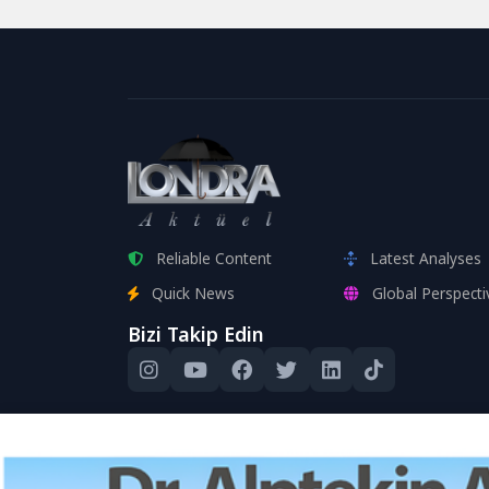
neden oldu....
Başbakan 
parlament
Reliable Content
Latest Analyses
Quick News
Global Perspecti
Bizi Takip Edin