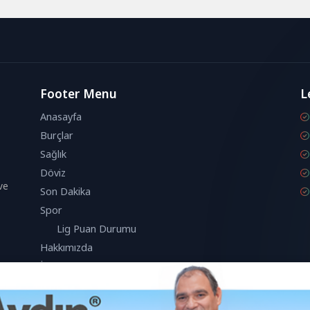
Boris Johnson'ın
olduğunu belirterek,...
oya...
Footer Menu
L
Anasayfa
Burçlar
Sağlık
Döviz
ve
Son Dakika
Spor
Lig Puan Durumu
Hakkımızda
İletişim