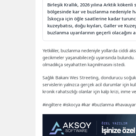
Birleşik Krallık, 2026 yılına Arktik kökenl
bölgesinde kar ve buzlanma nedeniyle hav
İskoçya için öğle saatlerine kadar turunc
kuzeybatısı, doğu kıyıları, Galler ve Kuz
buzlanma uyarılarının geçerli olacağını a
Yetkililer, buzlanma nedeniyle yollarda ciddi aks
gecikmeler yaşanabileceği uyarısında bulundu. S
olmadıkça seyahatten kaçınılmasını istedi.
Sağlık Bakanı Wes Streeting, dondurucu soğuklar
servislerin yalnızca gerçek acil durumlar için ku
kronik rahatsızlığı olanlar için kalp krizi, inme 
#ingiltere #iskocya #kar #buzlanma #havauyari