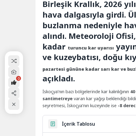
Birleşik Krallık, 2026 yı
hava dalgasıyla girdi. Ü
buzlanma nedeniyle hav
alındı. Meteoroloji Ofisi
kadar
yayım
turuncu kar uyarısı
ve kuzeybatısı, doğu kıy
pazartesi gününe kadar sarı kar ve buz
açıkladı.
0
İskoçya’nın bazı bölgelerinde kar kalınlığının
40
santimetreye
varan kar yağışı beklendiği bild
seyretmesi, İskoçya’nın kuzeyinde ise
-8 dere
İçerik Tablosu