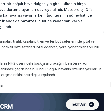
i sert bir soğuk hava dalgasıyla girdi. Ülkenin birçok
a durumu uyarıları devreye alındı. Meteoroloji Ofisi,
u kar uyarısı yayımlarken; İngiltere’nin güneybatı ve
ey İrlanda’da pazartesi gününe kadar sarı kar ve
çıkladı.
amalar, trafik kazaları, tren ve feribot seferlerinde iptal ve
cotRail bazı seferleri iptal ederken, yerel yönetimler zorunlu
ın NHS üzerindeki baskıyı artıracağını belirterek acil
llanılması çağrısında bulundu. Soğuk havanın özellikle yaşlılar ve
ve düşme riskini artırdığı vurgulandı.
si