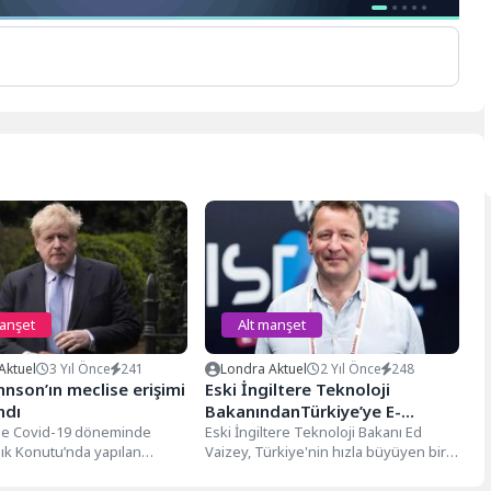
manşet
Alt manşet
Aktuel
3 Yıl Önce
241
Londra Aktuel
2 Yıl Önce
248
hnson’ın meclise erişimi
Eski İngiltere Teknoloji
ndı
BakanındanTürkiye’ye E-
'de Covid-19 döneminde
Ticaret İşbirliği Çağrısı
Eski İngiltere Teknoloji Bakanı Ed
ık Konutu’nda yapılan
Vaizey, Türkiye'nin hızla büyüyen bir
faturası ağır oldu. Eski
teknoloji ekonomisine sahip