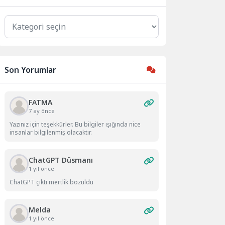
Kategoriler
Son Yorumlar
FATMA
7 ay önce
Yazınız için teşekkürler. Bu bilgiler ışığında nice
insanlar bilgilenmiş olacaktır.
ChatGPT Düsmanı
1 yıl önce
ChatGPT çıktı mertlik bozuldu
Melda
1 yıl önce