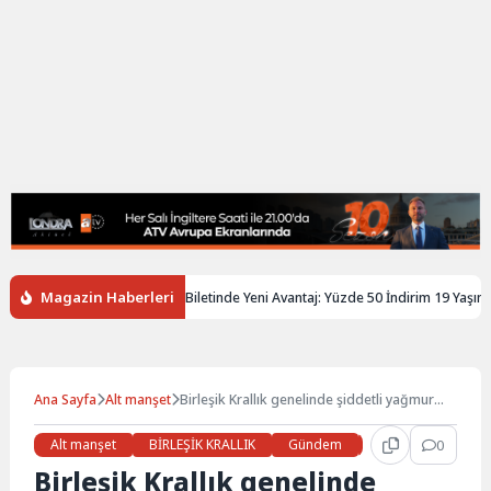
Magazin Haberleri
giltere’de Gençlere Tren Biletinde Yeni Avantaj: Yüzde 50 İndirim 19 Yaşına Ka
Ana Sayfa
Alt manşet
Birleşik Krallık genelinde şiddetli yağmur
nedeniyle sel ve seyahatlerde aksama
bekleniyor
Alt manşet
BİRLEŞİK KRALLIK
Gündem
Haberler
0
LON
Birleşik Krallık genelinde