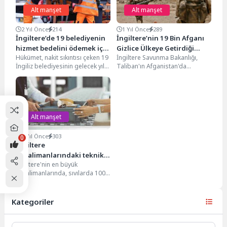
Alt manşet
Alt manşet
2 Yıl Önce
214
1 Yıl Önce
289
İngiltere’de 19 belediyenin
İngiltere’nin 19 Bin Afganı
hizmet bedelini ödemek için
Gizlice Ülkeye Getirdiği
Hükümet, nakit sıkıntısı çeken 19
İngiltere Savunma Bakanlığı,
varlık satmasına izin verildi
Ortaya Çıktı
İngiliz belediyesinin gelecek yıl
Taliban'ın Afganistan'da
hizmet bedelini ödemek için
yönetimi ele geçirmesinin
mülklerini ve...
ardından İngiliz ordusu adına
çalışan binlerce Afganı...
Alt manşet
3 Yıl Önce
303
0
İngiltere
havalimanlarındaki teknik
İngiltere'nin en büyük
sorun nedeniyle sıvı
havalimanlarında, sıvılarda 100
yasağının süresi uzayacak
ml sınırını kaldıracak yeni
gelişmiş güvenlik tarayıcılarının
kurulumundaki gecikme...
Kategoriler
Kategoriler