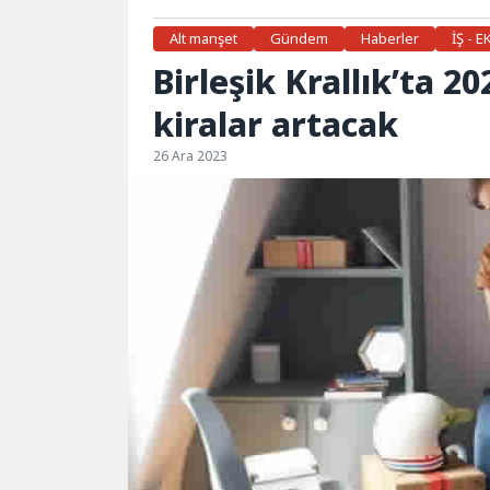
Alt manşet
Gündem
Haberler
İŞ - 
Birleşik Krallık’ta 2
kiralar artacak
26 Ara 2023