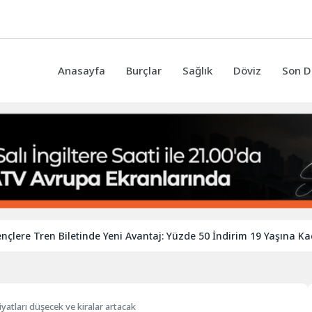
Anasayfa
Burçlar
Sağlık
Döviz
Son D
 Tren Biletinde Yeni Avantaj: Yüzde 50 İndirim 19 Yaşına Kadar Uz
 fiyatları düşecek ve kiralar artacak