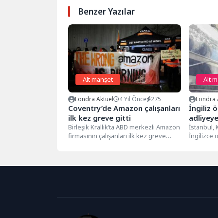
Benzer Yazılar
Alt manşet
Alt 
Londra Aktuel
4 Yıl Önce
275
Londra 
Coventry’de Amazon çalışanları
İngiliz 
ilk kez greve gitti
adliyeye
Birleşik Krallık’ta ABD merkezli Amazon
İstanbul,
firmasının çalışanları ilk kez greve
İngilizce 
gitti. Coventry deposunda çalışan
Katie Ero
işçilerden...
intihar gi