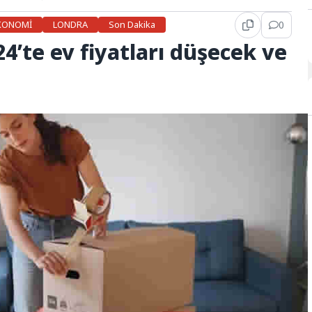
EKONOMİ
LONDRA
Son Dakika
0
024’te ev fiyatları düşecek ve