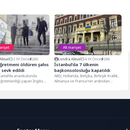
manşet
Alt manşet
Aktuel
2 Yıl Önce
260
Londra Aktuel
4 Yıl Önce
266
öğretmeni öldüren şahıs
İstanbul’da 7 ülkenin
 sevk edildi
başkonsolosluğu kapatıldı
 Kartal’da anaokulunda
ABD, Hollanda, Belçika, Birleşik Krallık,
öğretmenliği yapan İngiliz
Almanya ve Fransa'nın ardından
rbay'ı öldürdükten sonra
güvenlik gerekçesiyle İsviçre İstanbul
rişiminde bulunan Mustafa...
Başkonsolosluğu da...