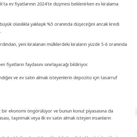
lık’ta ev fiyatlarının 2024’te düşmesi beklenirken ev kiralama
büyük olasılıkla yaklaşık %5 oranında düşeceğini ancak kredi
.
 ardından, yeni kiralanan mülklerdeki kiraların yüzde 5-6 oranında
en fiyatların faydasını sınırlayacağı bildiriyor.
ndığını ve ev satın almak isteyenlerin depozito için tasarruf
ansız bir ekonomi öngörülüyor ve bunun konut piyasasına da
asası, taşınmak veya ilk ev satın almak isteyen insanların