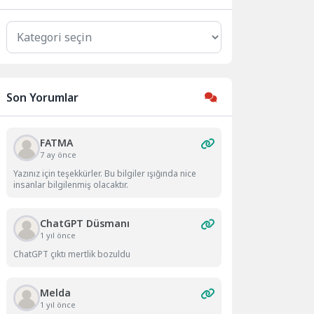
Kategoriler
Son Yorumlar
FATMA
7 ay önce
Yazınız için teşekkürler. Bu bilgiler ışığında nice
insanlar bilgilenmiş olacaktır.
ChatGPT Düsmanı
1 yıl önce
ChatGPT çıktı mertlik bozuldu
Melda
1 yıl önce