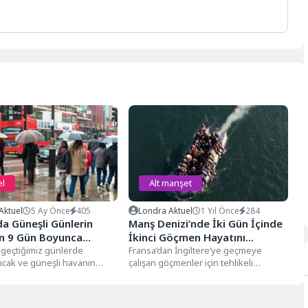
l
Alt manşet
Aktuel
5 Ay Önce
405
Londra Aktuel
1 Yıl Önce
284
a Güneşli Günlerin
Manş Denizi’nde İki Gün İçinde
n 9 Gün Boyunca
İkinci Göçmen Hayatını
ız Yağmur Görülecek
 geçtiğimiz günlerde
Kaybetti
Fransa’dan İngiltere’ye geçmeye
ıcak ve güneşli havanın
çalışan göçmenler için tehlikeli
 önümüzdeki günlerde
yolculuklar can almaya devam ediyor.
 hava dalgasının...
Son iki gün...