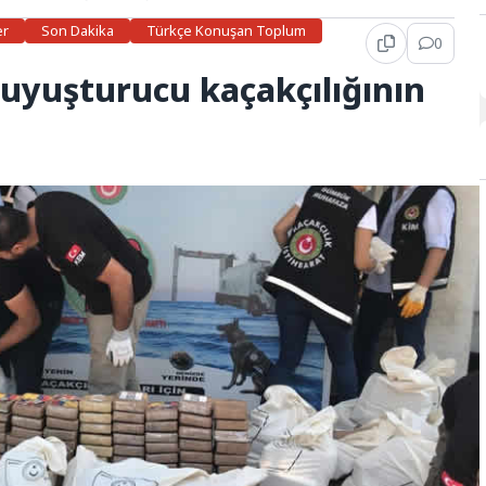
er
Son Dakika
Türkçe Konuşan Toplum
0
 uyuşturucu kaçakçılığının