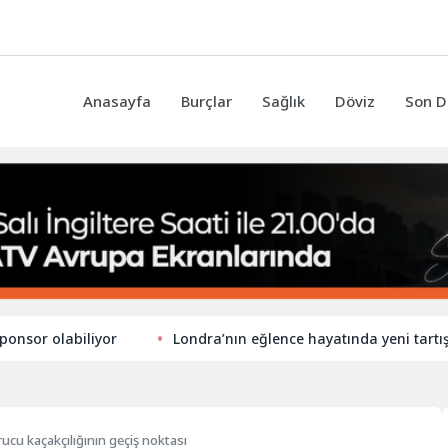
Anasayfa
Burçlar
Sağlık
Döviz
Son D
olabiliyor
Londra’nın eğlence hayatında yeni tartışma: S
ucu kaçakçılığının geçiş noktası