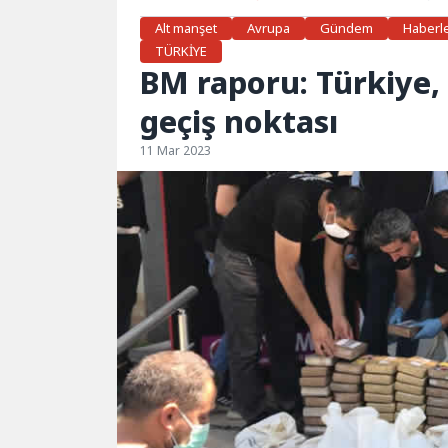
Alt manşet
Avrupa
Gündem
Haberl
TÜRKİYE
BM raporu: Türkiye,
geçiş noktası
11 Mar 2023