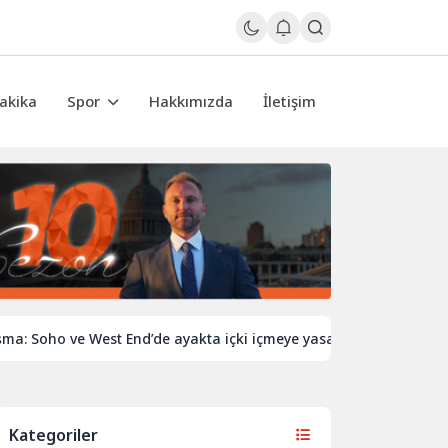
akika
Spor
Hakkımızda
İletişim
oho ve West End’de ayakta içki içmeye yasak gündemde
Rap
Kategoriler