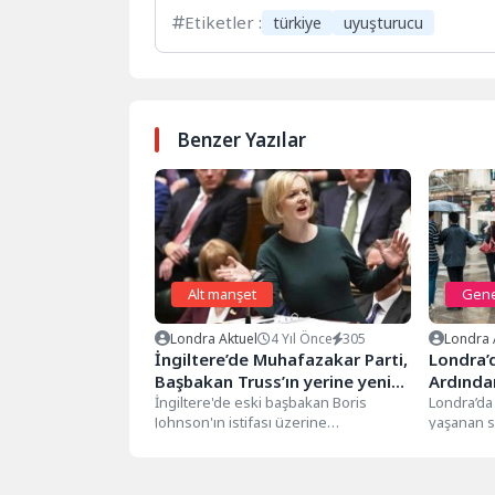
Etiketler :
türkiye
uyuşturucu
Benzer Yazılar
Alt manşet
Gene
Londra Aktuel
4 Yıl Önce
305
Londra 
İngiltere’de Muhafazakar Parti,
Londra’d
Başbakan Truss’ın yerine yeni
Ardında
lider getirmeyi tartışıyor
İngiltere'de eski başbakan Boris
Aralıks
Londra’da
Johnson'ın istifası üzerine
yaşanan s
Muhafazakar Parti liderliği için yapılan
ardından
yarıştan galip çıkan...
yağışlı bir