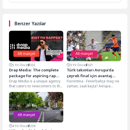
Benzer Yazılar
Alt manşet
Alt manşet
5 Yıl Önce
332
3 Yıl Önce
321
Drap Media: The complete
Türk takımları Avrupa’da
package for aspiring rap
çeyrek final için avantaj
Drap Media is a unique agency
Fiorentina - Fenerbahçe maçı ne
musicians
peşinde
that caters to newcomers to the
zaman, saat kaçta? Avrupa
rap scene Complete...
Ligi’nde mücadele eden
Fenerbahçe ile Konferans...
Alt manşet
4 Yıl Önce
234