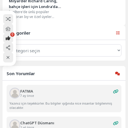
Milyarder Richard Caring,
bahçe işleri için Londra’da
İngiltere'de ünlü popüler
ana yolu kapattı
restoran Ivy ve özel üyeler
kulübü Annabel's'in sahibi
Richard Caring, 40 milyon...
Kategoriler
0
Kategoriler
Son Yorumlar
FATMA
7 ay önce
Yazınız için teşekkürler. Bu bilgiler ışığında nice insanlar bilgilenmiş
olacaktır.
ChatGPT Düsmanı
1 yıl önce