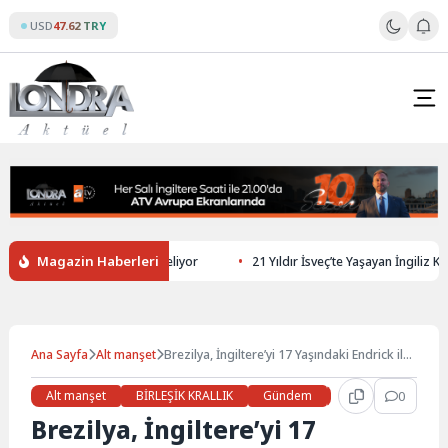
Skip
USD
47.62 TRY
to
content
Magazin Haberleri
Sahte İndirimlere Yasak Geliyor
21 Yıldır İsveç’te Yaşayan İngiliz Kadını
Ana Sayfa
Alt manşet
Brezilya, İngiltere’yi 17 Yaşındaki Endrick ile
Geçti
Alt manşet
BİRLEŞİK KRALLIK
Gündem
Haberler
0
LON
Brezilya, İngiltere’yi 17