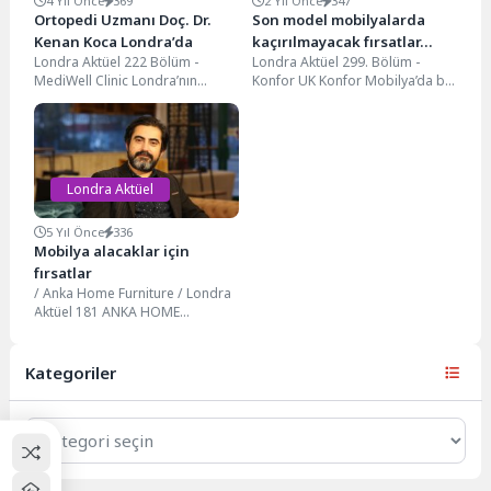
4 Yıl Önce
369
2 Yıl Önce
347
Ortopedi Uzmanı Doç. Dr.
Son model mobilyalarda
Kenan Koca Londra’da
kaçırılmayacak fırsatlar…
Londra Aktüel 222 Bölüm -
Londra Aktüel 299. Bölüm -
MediWell Clinic Londra’nın
Konfor UK Konfor Mobilya’da bu
Tottenham Bölgesinde bulunan
döneme özel kampanyalar yüz
Mediwell Clinic’e konuk
güldürüyor....
oluyoruz....
Londra Aktüel
5 Yıl Önce
336
Mobilya alacaklar için
fırsatlar
/ Anka Home Furniture / Londra
Aktüel 181 ANKA HOME
FURNITURE HEM FARKLI TARZI
HEM...
Kategoriler
Kategoriler