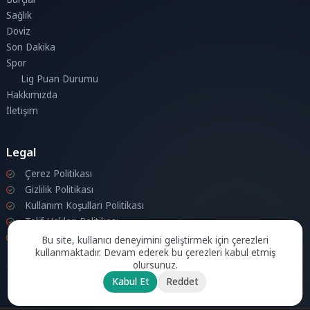
Sağlık
Döviz
Son Dakika
Spor
Lig Puan Durumu
Hakkımızda
İletişim
Legal
Çerez Politikası
Gizlilik Politikası
Kullanım Koşulları Politikası
Telif Hakları Politikası
İletişim
Bu site, kullanıcı deneyimini geliştirmek için çerezleri
kullanmaktadır. Devam ederek bu çerezleri kabul etmiş
olursunuz.
Kabul Et
Reddet