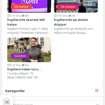
Alt manşet
Alt manşet
3 Yıl Önce
308
3 Yıl Önce
241
İngiltere’de skandal VAR
İngiltere’de işe alımlar
hatası
düşüyor
İngiltere Premier Lig’in 7. hafta
İngiltere'de işe alımlarda son
maçında Tottenham sahasında
yılların en büyük düşüşü
Liverpool’u 2-1 yendi.
yaşanırken, ücret artışları da
Karşılaşmanın ilk yarısında
yavaşlıyor. İngiliz işverenler,...
Liverpool’un...
Gündem
5 Yıl Önce
325
İngiltere haber turu…
/ Londra Aktüel 175
İNGİLTERE’DE YENİ TİP
KORONAVİRÜS (KOVİD-19)
SALGINIYLA MÜCADELE
KAPSAMINDA KAPATILAN
Kategoriler
OKULLAR GEÇTİĞİMİZ...
Kategoriler