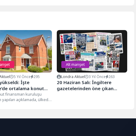
manşet
Alt manşet
Aktuel
5 Yıl Önce
295
Londra Aktuel
3 Yıl Önce
263
 yükseldi: İşte
20 Haziran Salı: İngiltere
re’de ortalama konut
gazetelerinden öne çıkan
onut finansman kuruluşu
manşetler
n yapılan açıklamada, ülkede
tlarının ağustosta bir önceki
...