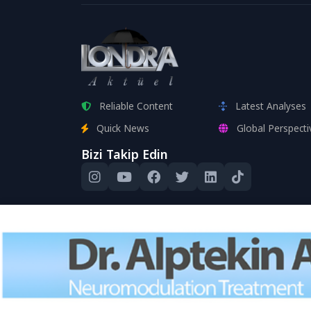
Reliable Content
Latest Analyses
Quick News
Global Perspecti
Bizi Takip Edin
Bu site, kull
Devam edere