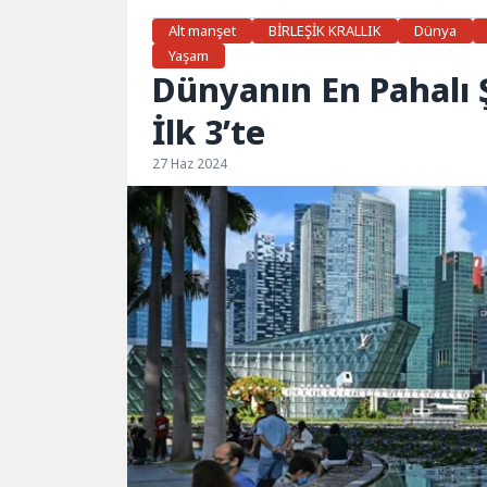
Alt manşet
BİRLEŞİK KRALLIK
Dünya
Yaşam
Dünyanın En Pahalı Ş
İlk 3’te
27 Haz 2024