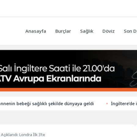
Anasayfa
Burçlar
Sağlık
Döviz
Son D
ebeği sağlıklı şekilde dünyaya geldi
İngiltere’de ilkokullar
Açıklandı: Londra İlk 3’te