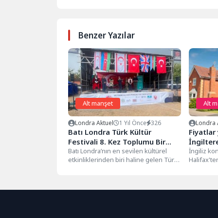
Benzer Yazılar
Alt manşet
Alt 
Londra Aktuel
1 Yıl Önce
326
Londra 
Batı Londra Türk Kültür
Fiyatlar
Festivali 8. Kez Toplumu Bir
İngilte
Araya Getirdi
Batı Londra’nın en sevilen kültürel
fiyatı!
İngiliz k
etkinliklerinden biri haline gelen Türk
Halifax'te
Kültür Festivali, bu yıl 6...
konut fiya
aya kıyasla