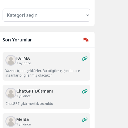
Kategoriler
Son Yorumlar
FATMA
7 ay önce
Yazınız için teşekkürler. Bu bilgiler ışığında nice
insanlar bilgilenmiş olacaktır.
ChatGPT Düsmanı
1 yıl önce
ChatGPT çıktı mertlik bozuldu
Melda
1 yıl önce