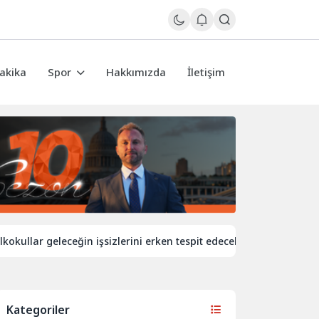
akika
Spor
Hakkımızda
İletişim
 geleceğin işsizlerini erken tespit edecek
İngiltere’de demi
Kategoriler