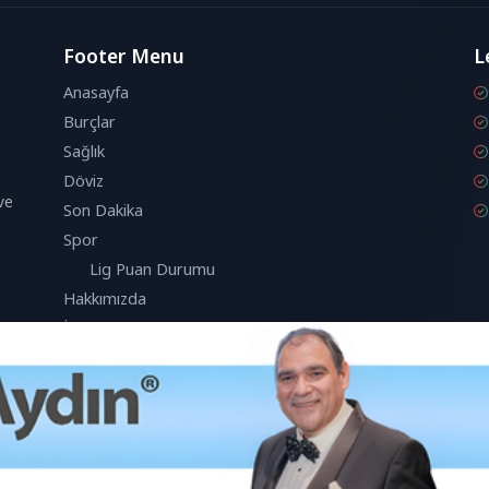
Footer Menu
L
Anasayfa
Burçlar
Sağlık
Döviz
ve
Son Dakika
Spor
Lig Puan Durumu
Hakkımızda
İletişim
anıcı deneyimini geliştirmek için çerezleri kullanmaktadır.
Kabul Et
k bu çerezleri kabul etmiş olursunuz.
© 2026 Londra Aktuel Tüm hakları saklıdır.
Powered by
Aksoy Software LT