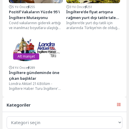
5 Yıl Önce
255
3 Yıl Önce
251
Pozitif Vakaların Yüzde 95’i
İngiltere’de fiyat artışına
İngiltere Mutasyonu
rağmen yurt dışı tatile talep
Covid vakalarının giderek arttığı
İngiltere’de yurt dışı tatili için
azalmadı
ve inanılmaz boyutlara ulaştığı
aralarında Türkiye’nin de olduğu
Türkiye’de, test sayıları da
en çok tercih edilen ilk beş...
giderek artıyor. Binlerce...
Alt manşet
4 Yıl Önce
289
İngiltere gündeminde öne
çıkan başlıklar
Londra Aktüel 214.Bölüm -
İngiltere Haber Turu İngiltere'de
ki güncel gelişmeleri Türkçe
takip edebileceğiniz
www.londraaktüel.com...
Kategoriler
Kategoriler