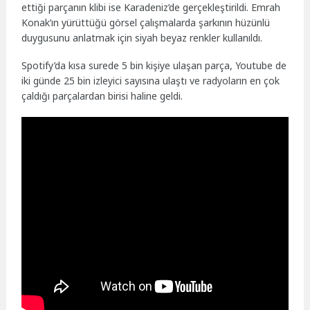
ettiği parçanın klibi ise Karadeniz’de gerçekleştirildi. Emrah
Konak’ın yürüttüğü görsel çalışmalarda şarkının hüzünlü
duygusunu anlatmak için siyah beyaz renkler kullanıldı.
Spotify’da kısa surede 5 bin kişiye ulaşan parça, Youtube de
iki günde 25 bin izleyici sayısına ulaştı ve radyoların en çok
çaldığı parçalardan birisi haline geldi.