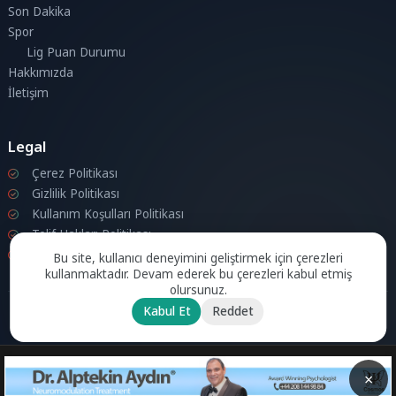
Son Dakika
Spor
Lig Puan Durumu
Hakkımızda
İletişim
Legal
Çerez Politikası
Gizlilik Politikası
Kullanım Koşulları Politikası
Telif Hakları Politikası
İletişim
Bu site, kullanıcı deneyimini geliştirmek için çerezleri
kullanmaktadır. Devam ederek bu çerezleri kabul etmiş
olursunuz.
Kabul Et
Reddet
© 2026 Londra Aktuel Tüm hakları saklıdır.
Powered by
Aksoy
Software LTD