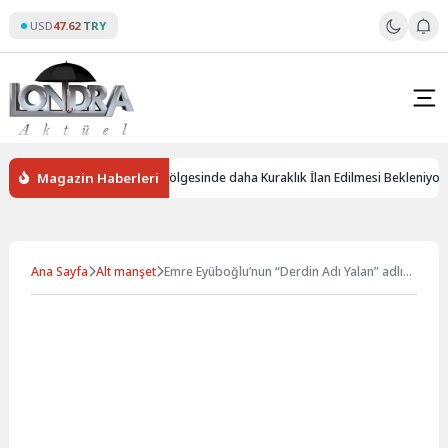
Skip
USD
47.62 TRY
to
content
Magazin Haberleri
İngiltere’de Birçok Bölgesinde daha Kuraklık İlan Edilmesi Bekleniyor
Ana Sayfa
Alt manşet
Emre Eyüboğlu’nun “Derdin Adı Yalan” adlı
Single’ı büyük ilgi görüyor