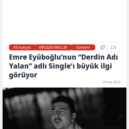
Alt manşet
BİRLEŞİK KRALLIK
Gündem
Haberler
0
LON
Emre Eyüboğlu’nun “Derdin Adı
Yalan” adlı Single’ı büyük ilgi
görüyor
20 Kas 2023