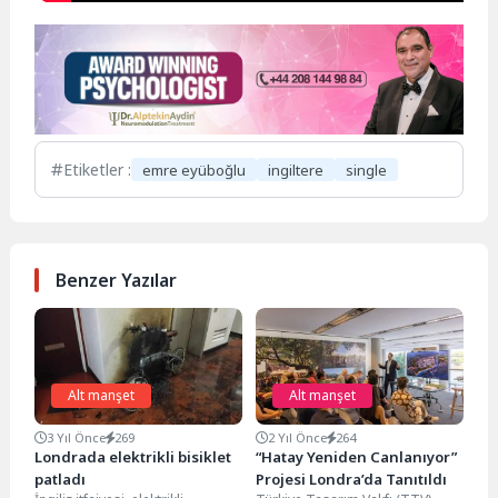
Etiketler :
emre eyüboğlu
ingiltere
single
Benzer Yazılar
Alt manşet
Alt manşet
3 Yıl Önce
269
2 Yıl Önce
264
Londrada elektrikli bisiklet
“Hatay Yeniden Canlanıyor”
patladı
Projesi Londra’da Tanıtıldı