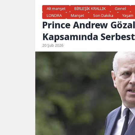
Alt manşet
BİRLEŞİK KRALLIK
Genel
LONDRA
Manşet
Son Dakika
Yaşam
Prince Andrew Gözal
Kapsamında Serbest 
20 Şub 2026