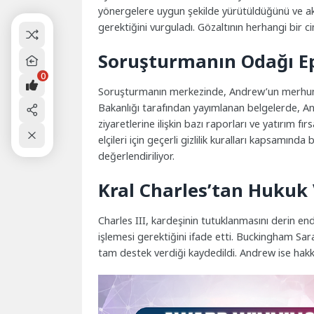
yönergelere uygun şekilde yürütüldüğünü ve ak
gerektiğini vurguladı. Gözaltının herhangi bir cin
Soruşturmanın Odağı Ep
0
Soruşturmanın merkezinde, Andrew’un merhum fin
Bakanlığı tarafından yayımlanan belgelerde, An
ziyaretlerine ilişkin bazı raporları ve yatırım fırs
elçileri için geçerli gizlilik kuralları kapsamında 
değerlendiriliyor.
Kral Charles’tan Hukuk
Charles III, kardeşinin tutuklanmasını derin en
işlemesi gerektiğini ifade etti. Buckingham Saray
tam destek verdiği kaydedildi. Andrew ise ha