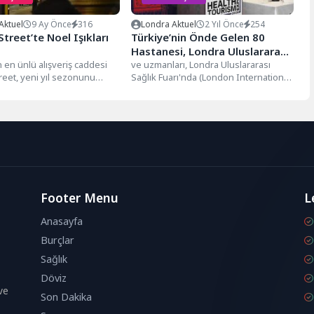
Aktuel
9 Ay Önce
316
Londra Aktuel
2 Yıl Önce
254
treet’te Noel Işıkları
Türkiye’nin Önde Gelen 80
Hastanesi, Londra Uluslararası
 en ünlü alışveriş caddesi
Sağlık Fuarı’nda Göz Doldurdu
ve uzmanları, Londra Uluslararası
reet, yeni yıl sezonunu
Sağlık Fuarı'nda (London International
r şekilde karşıladı. Noel...
Health Expo) halkla buluştu. 28 Haziran
2024...
Footer Menu
L
Anasayfa
Burçlar
Sağlık
Döviz
ve
Son Dakika