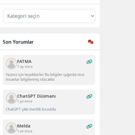
Kategoriler
Son Yorumlar
FATMA
7 ay önce
Yazınız için teşekkürler. Bu bilgiler ışığında nice
insanlar bilgilenmiş olacaktır.
ChatGPT Düsmanı
1 yıl önce
ChatGPT çıktı mertlik bozuldu
Melda
1 yıl önce