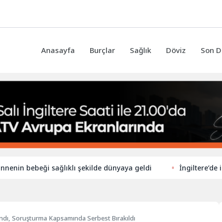
Anasayfa
Burçlar
Sağlık
Döviz
Son D
ebeği sağlıklı şekilde dünyaya geldi
İngiltere’de ilkokullar
ındı, Soruşturma Kapsamında Serbest Bırakıldı