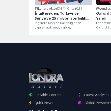
Londra Aktuel
3 Yıl Önce
234
Londra 
İngiltere’den, Türkiye ve
Oxford S
Suriye’ye 25 milyon sterlinlik
Yandı
yeni yardım
İngiltere Dışişleri Bakanlığından
Londra’nın
yapılan açıklamaya göre,
Oxford St
depremzedelere yönelik yardım ve
görkemli bi
hizmetler için yeni bir yardım paketi
hazırlandı....
Reliable Content
Latest Analyses
Quick News
Global Perspecti