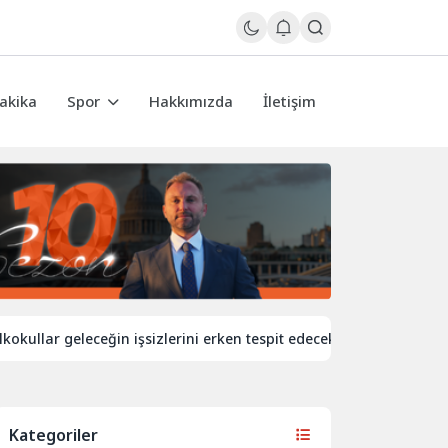
akika
Spor
Hakkımızda
İletişim
 geleceğin işsizlerini erken tespit edecek
İngiltere’de demi
Kategoriler