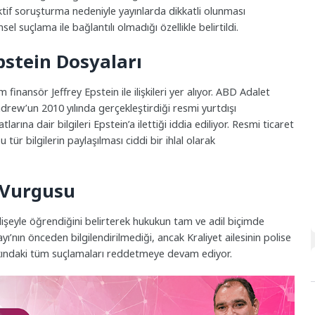
tif soruşturma nedeniyle yayınlarda dikkatli olunması
sel suçlama ile bağlantılı olmadığı özellikle belirtildi.
stein Dosyaları
ansör Jeffrey Epstein ile ilişkileri yer alıyor. ABD Adalet
drew’un 2010 yılında gerçekleştirdiği resmi yurtdışı
atlarına dair bilgileri Epstein’a ilettiği iddia ediliyor. Resmi ticaret
bu tür bilgilerin paylaşılması ciddi bir ihlal olarak
 Vurgusu
dişeyle öğrendiğini belirterek hukukun tam ve adil biçimde
ı’nın önceden bilgilendirilmediği, ancak Kraliyet ailesinin polise
kkındaki tüm suçlamaları reddetmeye devam ediyor.