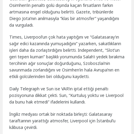
Osimhen’in penaltı golü dışında kaçan fırsatların farkın
artmasına engel olduğunu belirtti. Gazete, tribünlerde
Diego Jota’nın anılmasıyla “klas bir atmosfer” yaşandığını
da vurguladı.
Times, Liverpool’un çok hata yaptığını ve “Galatasaray’ın
sağır edici kazanında yumuşadığını” yazarken, sakatlıkların
işleri daha da zorlaştırdığını belirtti. Independent, “Slot’un
geri tepen kumarı” başlıklı yorumunda Salah’ı yedek bırakma
tercihinin ağır sonuçlar doğurduğunu, Szoboszlai’nin
savunmada zorlandığını ve Osimhen’in hala Avrupa’nın en
etkili golcülerinden biri olduğunu kaydetti.
Daily Telegraph ve Sun ise VAR’ın iptal ettiği penaltı
pozisyonuna dikkat çekti. Sun, “Kurtuluş yoktu ve Liverpool
da bunu hak etmedi” ifadelerini kullandı.
İngiliz medyası ortak bir noktada birleşti: Galatasaray
taraftarının yarattığı atmosfer, Liverpool için İstanbul’u
kâbusa çevirdi.