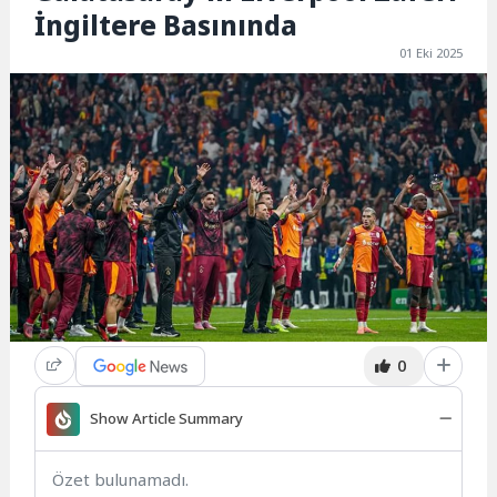
İngiltere Basınında
01 Eki 2025
0
Show Article Summary
Özet bulunamadı.