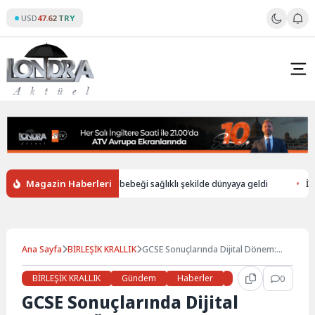
Skip
USD
47.62 TRY
to
content
Magazin Haberleri
tan düşerek ölen annenin bebeği sağlıklı şekilde dünyaya geldi
İngilte
Ana Sayfa
BİRLEŞİK KRALLIK
GCSE Sonuçlarında Dijital Dönem:
Öğrenciler Notlarını Telefonda
Görecek
BİRLEŞİK KRALLIK
Gündem
Haberler
LONDRA
0
Manşe
GCSE Sonuçlarında Dijital