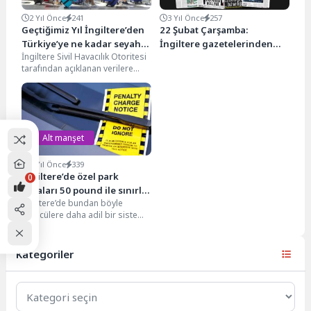
2 Yıl Önce
241
3 Yıl Önce
257
Geçtiğimiz Yıl İngiltere’den
22 Şubat Çarşamba:
Türkiye’ye ne kadar seyahat
İngiltere gazetelerinden
İngiltere Sivil Havacılık Otoritesi
yapıldı?
öne çıkan manşetler
tarafından açıklanan verilere
göre, 2024 yılının 11 ayında
İngiltere’den hava yolu...
Alt manşet
4 Yıl Önce
339
İngiltere’de özel park
0
cezaları 50 pound ile sınırlı
İngiltere’de bundan böyle
olacak
sürücülere daha adil bir sistem
getirilmesi amacıyla özel
otoparkların fiyatları daha net...
Kategoriler
Kategoriler