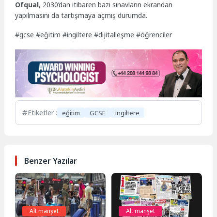
Ofqual
, 2030’dan itibaren bazı sınavların ekrandan
yapılmasını da tartışmaya açmış durumda.
#gcse #eğitim #ingiltere #dijitalleşme #öğrenciler
Etiketler :
eğitim
GCSE
ingiltere
Benzer Yazılar
Alt manşet
Alt manşet