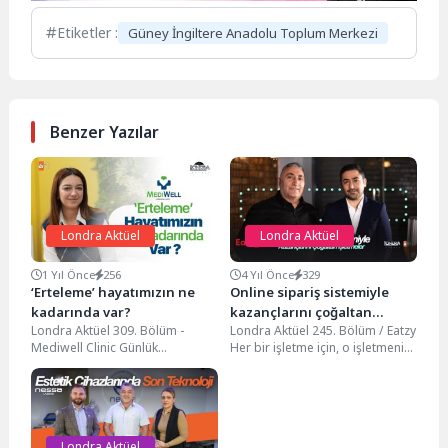
Etiketler :
Güney İngiltere Anadolu Toplum Merkezi
Benzer Yazılar
Londra Aktüel
Londra Aktüel
1 Yıl Önce
256
4 Yıl Önce
329
‘Erteleme’ hayatımızın ne
Online sipariş sistemiyle
kadarında var?
kazançlarını çoğaltan
Londra Aktüel 309. Bölüm -
Londra Aktüel 245. Bölüm / Eatzy
işletmeler…
Mediwell Clinic Günlük
Her bir işletme için, o işletmenin
hayatımızda birçok işi
yapısına uygun yazılımlarla...
ertelediğimiz anlar oluyor.
Ancak...
Londra Aktüel