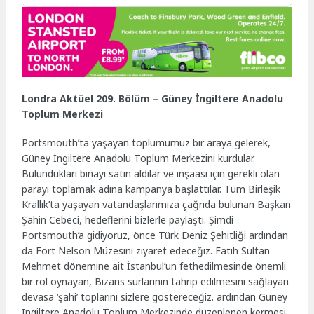
Londra Aktüel 209. Bölüm – Güney İngiltere Anadolu
Toplum Merkezi
Portsmouth’ta yaşayan toplumumuz bir araya gelerek,
Güney İngiltere Anadolu Toplum Merkezini kurdular.
Bulundukları binayı satın aldılar ve inşaası için gerekli olan
parayı toplamak adına kampanya başlattılar. Tüm Birleşik
Krallık’ta yaşayan vatandaşlarımıza çağrıda bulunan Başkan
Şahin Cebeci, hedeflerini bizlerle paylaştı. Şimdi
Portsmouth’a gidiyoruz, önce Türk Deniz Şehitliği ardından
da Fort Nelson Müzesini ziyaret edeceğiz. Fatih Sultan
Mehmet dönemine ait İstanbul’un fethedilmesinde önemli
bir rol oynayan, Bizans surlarının tahrip edilmesini sağlayan
devasa ‘şahi’ toplarını sizlere göstereceğiz. ardından Güney
Ingiltere Anadolu Toplum Merkezinde düzenlenen kermesi