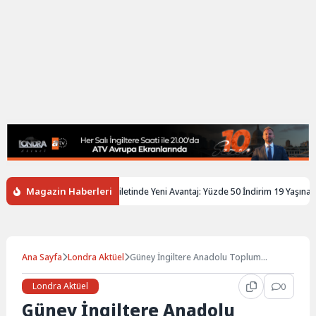
Magazin Haberleri
iltere’de Gençlere Tren Biletinde Yeni Avantaj: Yüzde 50 İndirim 19 Yaşına Kad
Ana Sayfa
Londra Aktüel
Güney İngiltere Anadolu Toplum
Merkezi
Londra Aktüel
0
Güney İngiltere Anadolu