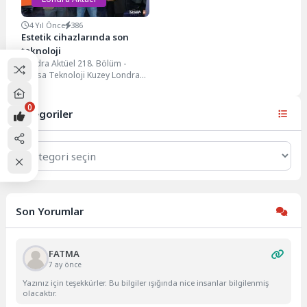
4 Yıl Önce
386
Estetik cihazlarında son
teknoloji
Londra Aktüel 218. Bölüm -
Nessa Teknoloji Kuzey Londra
ve Kıbrıs'ta iki ayrı şubesi
bulunan...
0
Kategoriler
Kategoriler
Son Yorumlar
FATMA
7 ay önce
Yazınız için teşekkürler. Bu bilgiler ışığında nice insanlar bilgilenmiş
olacaktır.