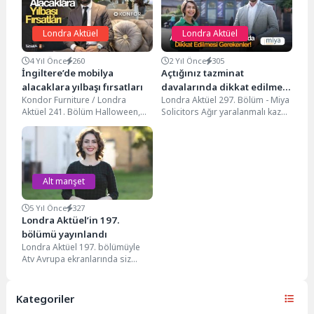
Londra Aktüel
Londra Aktüel
4 Yıl Önce
260
2 Yıl Önce
305
İngiltere’de mobilya
Açtığınız tazminat
alacaklara yılbaşı fırsatları
davalarında dikkat edilmesi
Kondor Furniture / Londra
Londra Aktüel 297. Bölüm - Miya
gerekenler…
Aktüel 241. Bölüm Halloween,
Solicitors Ağır yaralanmalı kaza
black friday, christmas ve yılbaşı
davaları, göçmenlik hukuku ve
indirimleri Konfor...
tıbbi...
Alt manşet
5 Yıl Önce
327
Londra Aktüel’in 197.
bölümü yayınlandı
Londra Aktüel 197. bölümüyle
Atv Avrupa ekranlarında siz
değerli izleyicilerinin karşısına
çıktı.. Gündemi sizin için...
Kategoriler